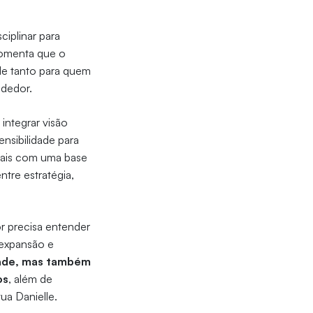
ciplinar para
comenta que o
le tanto para quem
ndedor.
integrar visão
nsibilidade para
onais com uma base
ntre estratégia,
r precisa entender
 expansão e
dade, mas também
os
, além de
ua Danielle.