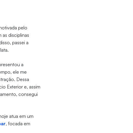
motivada pelo
as disciplinas
disso, passei a
lata.
apresentou a
tempo, ele me
stração. Dessa
io Exterior e, assim
ejamento, consegui
 hoje atua em um
par
, focada em