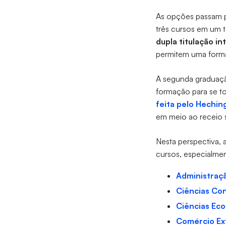
As opções passam 
três cursos em um t
dupla titulação in
permitem uma forma
A segunda graduaçã
formação para se t
feita pelo Hechin
em meio ao receio 
Nesta perspectiva, 
cursos, especialmen
Administraç
Ciências Co
Ciências Ec
Comércio Ex