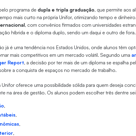
pelo programa de
dupla e tripla graduação
, que permite aos a
empo mais curto na própria Unifor, otimizando tempo e dinheir
ternacional
, com convênios firmados com universidades estran
ção híbrida e o diploma duplo, sendo um daqui e outro de fora.
o já é uma tendência nos Estados Unidos, onde alunos têm opta
ornar mais competitivos em um mercado volátil. Segundo uma
a
ger Report
, a decisão por ter mais de um diploma se espalha pe
sobre a conquista de espaços no mercado de trabalho.
a Unifor oferece uma possibilidade sólida para quem deseja conclu
te na área de gestão. Os alunos podem escolher três dentre se
ão
,
ntábeis
,
onômicas
,
terior
,