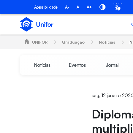
Pular para o Conteúdo principal
Acessibilidade
A-
A
A+
UNIFOR
Graduação
Notícias
N
Notícias
Eventos
Jornal
seg, 12 janeiro 2026
Diplom
multipl