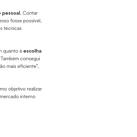
e pessoal
. Contar
sso fosse possível,
s técnicas
am quanto à
escolha
s. “Também consegui
o mais eficiente”,
mo objetivo realizar
 mercado interno