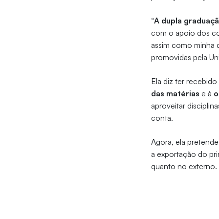
“
A dupla graduaçã
com o apoio dos co
assim como minha d
promovidas pela Uni
Ela diz ter recebi
das matérias
e à
o
aproveitar discipli
conta.
Agora, ela pretende
a exportação do pr
quanto no externo.