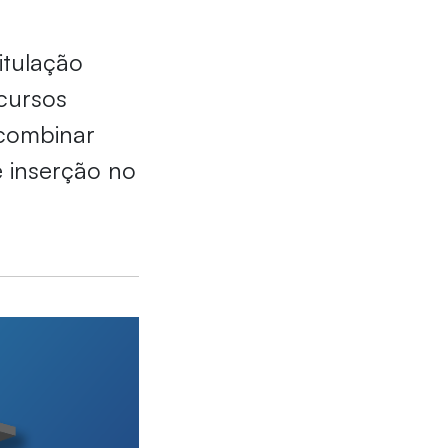
itulação
rcursos
 combinar
 inserção no