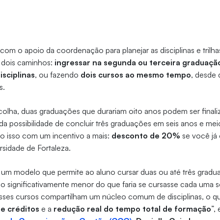
 com o apoio da coordenação para planejar as disciplinas e trilha
 dois caminhos:
ingressar na segunda ou terceira graduaç
isciplinas
, ou fazendo
dois cursos ao mesmo tempo
, desde
s.
lha, duas graduações que durariam oito anos podem ser finali
da possibilidade de concluir três graduações em seis anos e me
udo isso com um incentivo a mais:
desconto de 20%
se você já 
sidade de Fortaleza.
u um modelo que permite ao aluno cursar duas ou até três gradu
 significativamente menor do que faria se cursasse cada uma 
esses cursos compartilham um núcleo comum de disciplinas, o q
e créditos
e a
redução real do tempo total de formação
”,