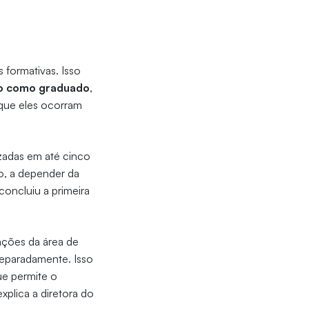
s formativas. Isso
ão como graduado
,
 que eles ocorram
zadas em até cinco
io, a depender da
concluiu a primeira
ações da área de
separadamente. Isso
ue permite o
 explica a diretora do