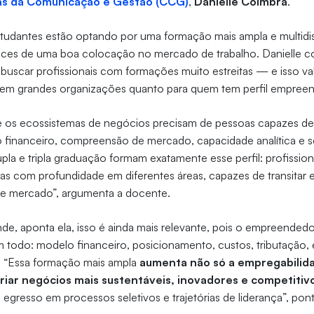
as da Comunicação e Gestão (CCG)
,
Danielle Coimbra
.
studantes estão optando por uma formação mais ampla e multidis
ces de uma boa colocação no mercado de trabalho. Danielle 
buscar profissionais com formações muito estreitas — e isso va
ra em grandes organizações quanto para quem tem perfil empree
e os ecossistemas de negócios precisam de pessoas capazes de 
o financeiro, compreensão de mercado, capacidade analítica e se
pla e tripla graduação formam exatamente esse perfil: profissi
as com profundidade em diferentes áreas, capazes de transitar e
 e mercado”, argumenta a docente.
, aponta ela, isso é ainda mais relevante, pois o empreendedo
todo: modelo financeiro, posicionamento, custos, tributação,
o. “Essa formação mais ampla
aumenta não só a empregabili
riar negócios mais sustentáveis, inovadores e competitiv
 egresso em processos seletivos e trajetórias de liderança”, pont