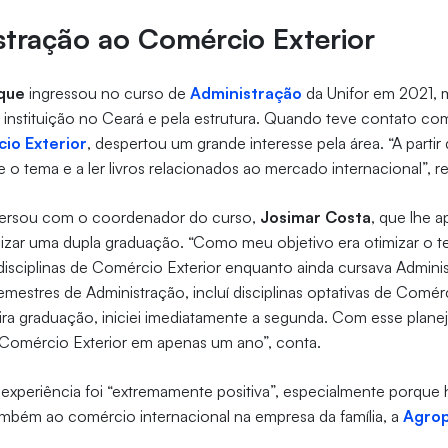
stração ao Comércio Exterior
rque
ingressou no curso de
Administração
da Unifor em 2021, 
nstituição no Ceará e pela estrutura. Quando teve contato com 
io Exterior
, despertou um grande interesse pela área. “A partir 
 o tema e a ler livros relacionados ao mercado internacional”, re
versou com o coordenador do curso,
Josimar Costa
, que lhe 
alizar uma dupla graduação. “Como meu objetivo era otimizar o 
 disciplinas de Comércio Exterior enquanto ainda cursava Admini
emestres de Administração, incluí disciplinas optativas de Comérc
ira graduação, iniciei imediatamente a segunda. Com esse plan
e Comércio Exterior em apenas um ano”, conta.
a experiência foi “extremamente positiva”, especialmente porque
mbém ao comércio internacional na empresa da família, a
Agro