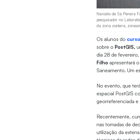
Narcelio de Sá Pereira 
pesquisador no Laborató
da zona costeira, zoneam
Os alunos do
curso
sobre o
PostGIS,
um
dia 28 de fevereir
Filho
apresentará o 
Saneamento. Um es
No evento, que terá
espacial PostGIS co
georreferenciada e
Recentemente, cunh
nas tomadas de deci
utilização da exten