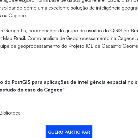
de água e esgoto numa base de dados georreferenciada. E ta
solidando como uma excelente solução de inteligência geográf
s na Cagece.
em Geografia, coordenador do grupo de usuário do QGIS no Bra
rtMap Brasil. Como analista de Geoprocessamento na Cagece, 
uipe de geoprocessamento do Projeto IGE de Cadastro Georre
ão do PostGIS para aplicações de inteligência espacial no 
estudo de caso da Cagece"
Biblioteca
QUERO PARTICIPAR