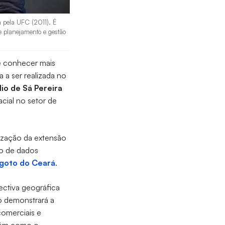
a pela UFC (2011). É
 planejamento e gestão
e conhecer mais
a a ser realizada no
io de Sá Pereira
acial no setor de
lização da extensão
ro de dados
goto do Ceará
.
ctiva geográfica
io demonstrará a
comerciais e