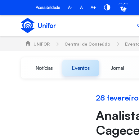
Pular para o Conteúdo principal
Acessibilidade
A-
A
A+
UNIFOR
Central de Conteúdo
Event
Notícias
Eventos
Jornal
28 fevereir
Analis
Cagece 