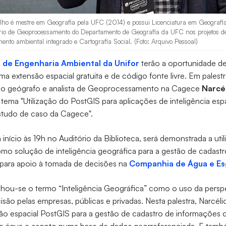
Filho é mestre em Geografia pela UFC (2014) e possui Licenciatura em Geografi
rio de Geoprocessamento do Departamento de Geografia da UFC nos projetos de
ento ambiental integrado e Cartografia Social. (Foto: Arquivo Pessoal)
 de Engenharia Ambiental da Unifor
terão a oportunidade d
a extensão espacial gratuita e de código fonte livre. Em palestr
o, o geógrafo e analista de Geoprocessamento na Cagece
Narcél
tema "Utilização do PostGIS para aplicações de inteligência esp
tudo de caso da Cagece".
 início às 19h no Auditório da Biblioteca, será demonstrada a uti
mo solução de inteligência geográfica para a gestão de cadast
 para apoio à tomada de decisões na
Companhia de Água e Es
ou-se o termo “Inteligência Geográfica” como o uso da perspe
são pelas empresas, públicas e privadas. Nesta palestra, Narcél
são espacial PostGIS para a gestão de cadastro de informações 