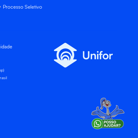
Processo Seletivo
cidade
pp)
asil