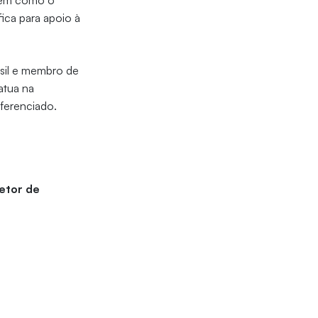
mbém como o
ica para apoio à
sil e membro de
atua na
ferenciado.
setor de