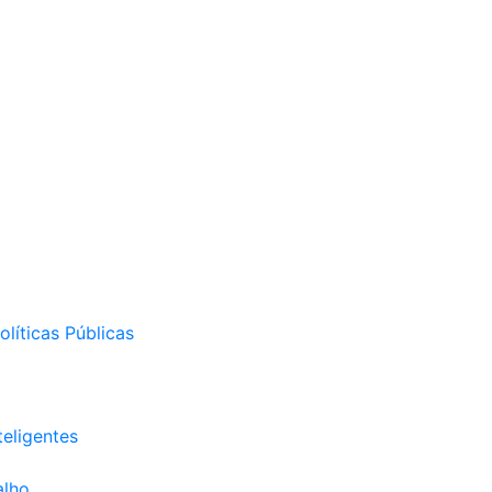
líticas Públicas
eligentes
alho