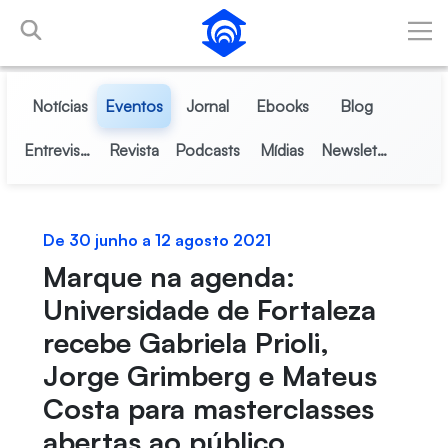
Pular para o Conteúdo principal
Notícias
Eventos
Jornal
Ebooks
Blog
Entrevistas
Revista
Podcasts
Mídias
Newsletter
De 30 junho a 12 agosto 2021
Marque na agenda:
Universidade de Fortaleza
recebe Gabriela Prioli,
Jorge Grimberg e Mateus
Costa para masterclasses
abertas ao público