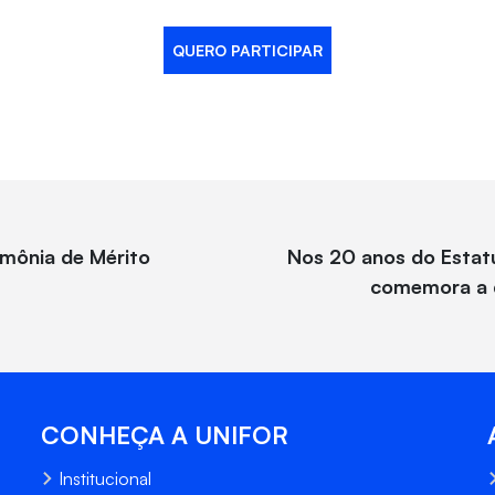
QUERO PARTICIPAR
imônia de Mérito
Nos 20 anos do Estatu
comemora a d
CONHEÇA A UNIFOR
Institucional