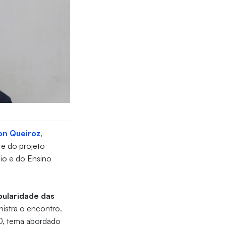
on Queiroz
,
te do projeto
dio e do Ensino
pularidade das
istra o encontro.
.0, tema abordado