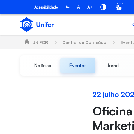
Pular para o Conteúdo principal
Acessibilidade
A-
A
A+
UNIFOR
Central de Conteúdo
Event
Notícias
Eventos
Jornal
22 julho 202
Oficina
Market