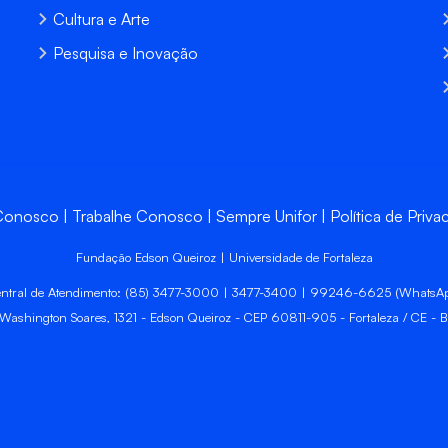
Cultura e Arte
Pesquisa e Inovação
 Conosco
Trabalhe Conosco
Sempre Unifor
Política de Priva
Fundação Edson Queiroz | Universidade de Fortaleza
ntral de Atendimento: (85) 3477-3000 | 3477-3400 | 99246-6625 (WhatsA
 Washington Soares, 1321 - Edson Queiroz - CEP 60811-905 - Fortaleza / CE - Br