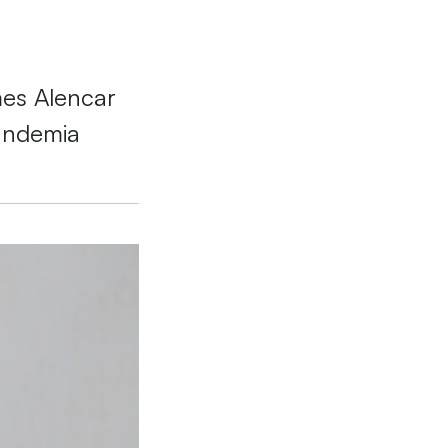
mes Alencar
andemia