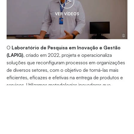
VER VÍDEOS
O
Laboratório de Pesquisa em Inovação e Gestão
(LAPIG)
, criado em 2022, projeta e operacionaliza
soluções que reconfiguram processos em organizações
de diversos setores, com o objetivo de torná-las mais
eficientes, eficazes e efetivas na entrega de produtos e
serviços. Utilizamos metodologias inovadoras que
promovem resultados rápidos e aproximamos
organizações públicas, empresas, empreendedores e a
comunidade universitária, criando pontes que ampliam o
poder de atuação de entes públicos e privados.
Além disso, promovemos
grupos de estudo
e
espaços
de aprendizagem
que capacitam alunos da Unifor de