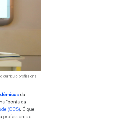
 currículo profissional
adêmicas
da
 na “ponta da
úde (CCS)
. É que,
 a professores e