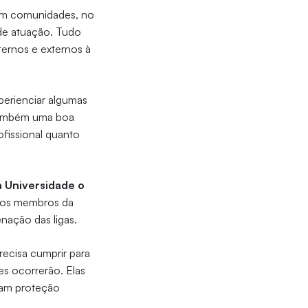
com comunidades, no
de atuação. Tudo
ternos e externos à
perienciar algumas
 também uma boa
ofissional quanto
a Universidade o
dos membros da
nação das ligas.
ecisa cumprir para
es ocorrerão. Elas
ham proteção