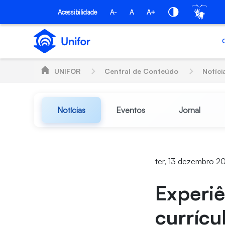
Pular para o Conteúdo principal
Acessibilidade
A-
A
A+
UNIFOR
Central de Conteúdo
Notíci
Notícias
Eventos
Jornal
ter, 13 dezembro 20
Experiê
currícu