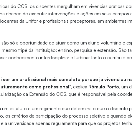
micas do CCS, os discentes mergulham em vivências práticas 
na chance de executar intervenções e ações em seus campos 
centes da Unifor e profissionais preceptores, em ambientes in
ão são só a oportunidade de atuar como um aluno voluntário e ex
o mesmo tripé da instituição: ensino, pesquisa e extensão. São
iar conhecimento interdisciplinar e turbinar tanto o currículo pr
ai ser um profissional mais completo porque já vivenciou n
 futuramente como profissional
”, explica
Rômulo Porto
, um 
cularização da Extensão do CCS, que é responsável pela coorde
 um estatuto e um regimento que determina o que o discente pr
do, os critérios de participação do processo seletivo e quando el
 e a universidade apenas regulamenta para que os projetos ten