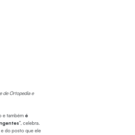
e de Ortopedia e
tão e também
é
angentes
”, celebra.
 e do posto que ele