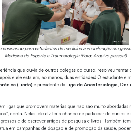
o ensinando para estudantes de medicina a imobilização em gesso
Medicina do Esporte e Traumatologia (Foto: Arquivo pessoal)
iência que ouvia de outros colegas do curso, resolveu tentar o
epois e ele está em, ao menos, duas entidades! O estudante é 
orácica (Licito)
e presidente da
Liga de Anestesiologia, Dor
r em ligas que promovem matérias que não são muito abordadas n
ina”, conta. Nelas, ele diz ter a chance de participar de cursos e
gressos e de escrever artigos de pesquisa e livros. Também tem
 e atua em campanhas de doação e de promoção da saúde, pode