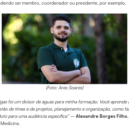
odendo ser membro, coordenador ou presidente, por exemplo.
(Foto: Ares Soares)
ligas foi um divisor de águas para minha formação. Você aprende 
tão de times e de projetos, planejamento e organização, como faz
to para uma audiência específica”
–
Alexandre Borges Filho
 Medicina.