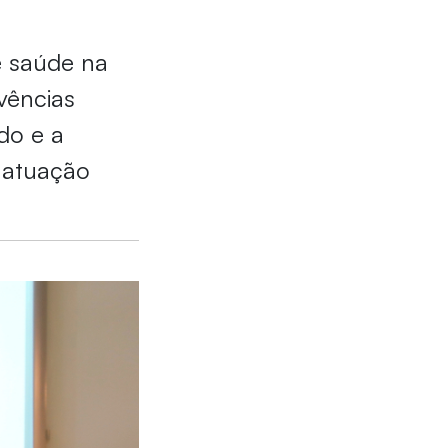
e saúde na
vências
do e a
 atuação