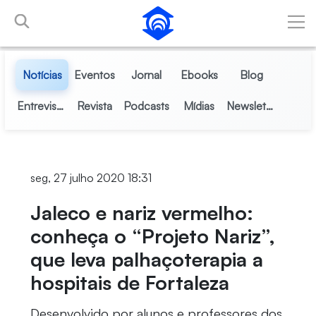
Pular para o Conteúdo principal
Notícias
Eventos
Jornal
Ebooks
Blog
Entrevistas
Revista
Podcasts
Mídias
Newsletter
seg, 27 julho 2020 18:31
Jaleco e nariz vermelho:
conheça o “Projeto Nariz”,
que leva palhaçoterapia a
hospitais de Fortaleza
Desenvolvido por alunos e professores dos