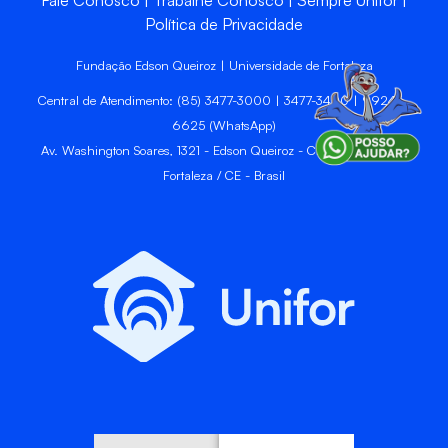
Fale Conosco
Trabalhe Conosco
Sempre Unifor
Política de Privacidade
Fundação Edson Queiroz | Universidade de Fortaleza
Central de Atendimento: (85) 3477-3000 | 3477-3400 | 99246-
6625 (WhatsApp)
Av. Washington Soares, 1321 - Edson Queiroz - CEP 60811-905 -
Fortaleza / CE - Brasil