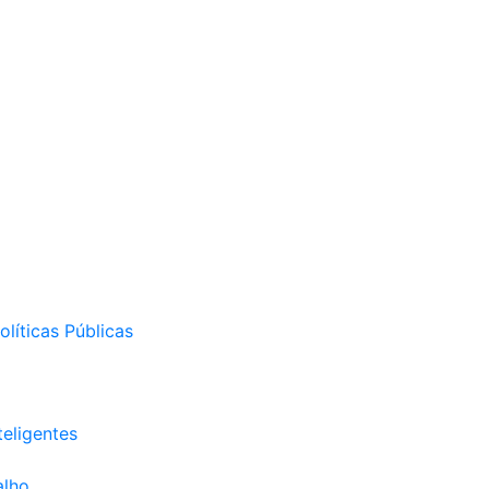
líticas Públicas
eligentes
alho