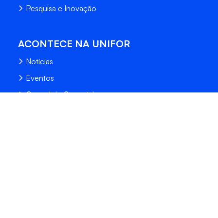
Pesquisa e Inovação
ACONTECE NA UNIFOR
Notícias
Eventos
Central de Conteúdo
Processo Seletivo
Fale Conosco
Trabalhe Conosco
Sempre Unifor