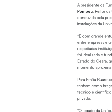
A presidente da F
Pompeu
, Reitor da
conduzida pela pre
instalações da Univ
“É com grande entu
entre empresas e u
respeitadas institu
foi idealizada e fu
Estado do Ceará, q
momento aproxima Li
Para Emília Buarque
tenham como braço d
técnico e científico
privada.
“O legado da Unifo