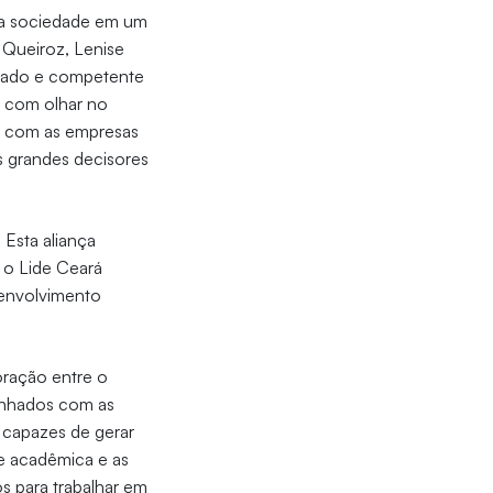
 da sociedade em um
 Queiroz, Lenise
tuado e competente
o com olhar no
as com as empresas
 grandes decisores
 Esta aliança
 o Lide Ceará
esenvolvimento
boração entre o
linhados com as
 capazes de gerar
e acadêmica e as
s para trabalhar em