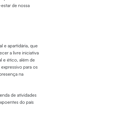
-estar de nossa
l e apartidária, que
r a livre iniciativa
l e ético, além de
expressivo para os
 presença na
enda de atividades
expoentes do país