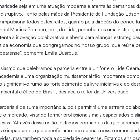
plinaridade seja em uma atuação moderna e atenta às demandas
isruptivo. Tanto pelas mãos da Presidente da Fundação Edson
 impulsiona todos estes feitos, quanto pela direção do concei
 Randal Martins Pompeu, nós, do Lide, percebemos uma instituiçã
atenta à inovação colaborativa e aberta para alianças estratégic
es da economia que congregamos no nosso grupo, que reúne os
da cearense”, comenta Emília Buarque.
iasmo que celebramos a parceria entre a Unifor e o Lide Ceará.
 academia e uma organização multissetorial tão importante como
 significativo rumo ao fortalecimento da livre iniciativa e ao d
iental e ético do Brasil”, destaca o reitor da Universidade.
parceria é de suma importância, pois permitirá uma estreita cola
o mercado, visando formar profissionais mais capacitados e a
sas. “Através dessa união, estamos confiantes de que seremos
s e impactantes que beneficiarão não apenas nossa comunidad
vidas, mas também toda a sociedade cearense. Estamos ansioso