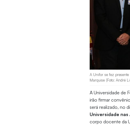
A Unifor se fez presente
Marquise (Foto: André L
A Universidade de F
irão firmar convêni
será realizado, no d
Universidade nas 
corpo docente da U