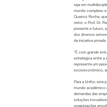
seja em multidisci
mundo complexo e d
Queiroz Rocha, que
reitor, o Prof. Dr.
presente e futuro, 
dos diversos setor
da iniciativa priva
“É com grande entus
estratégica entre a
representa um passo
socioeconômico, amb
Para a Unifor, esta 
mundo acadêmico e 
demandas das empre
soluções inovadora
organizações envol