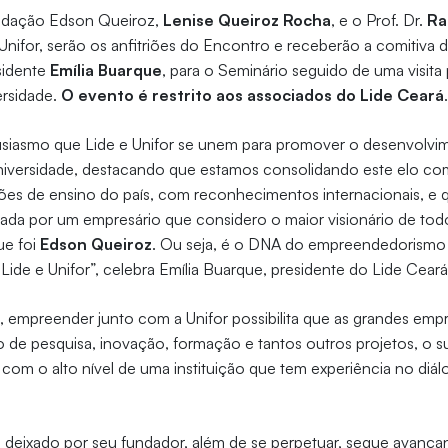
undação Edson Queiroz,
Lenise Queiroz Rocha
, e o Prof. Dr.
Ra
 Unifor, serão os anfitriões do Encontro e receberão a comitiva 
sidente
Emília Buarque
, para o Seminário seguido de uma visita 
ersidade.
O evento é restrito aos associados do Lide Ceará
siasmo que Lide e Unifor se unem para promover o desenvolvim
niversidade, destacando que estamos consolidando este elo co
ições de ensino do país, com reconhecimentos internacionais, e 
ndada por um empresário que considero o maior visionário de to
ue foi
Edson Queiroz
. Ou seja, é o DNA do empreendedorismo
de e Unifor”, celebra Emília Buarque, presidente do Lide Ceará
, empreender junto com a Unifor possibilita que as grandes emp
e pesquisa, inovação, formação e tantos outros projetos, o sup
 com o alto nível de uma instituição que tem experiência no diál
r, deixado por seu fundador, além de se perpetuar, segue avan