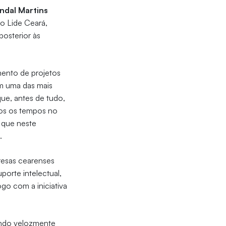
ndal Martins
do Lide Ceará,
posterior às
.
ento de projetos
m uma das mais
que, antes de tudo,
dos os tempos no
 que neste
.
resas cearenses
orte intelectual,
ogo com a iniciativa
çando velozmente