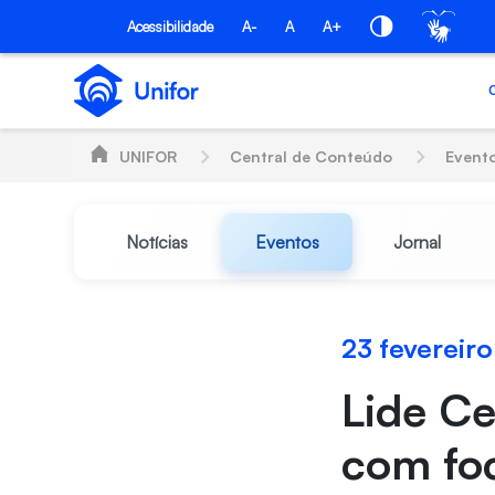
Pular para o Conteúdo principal
Acessibilidade
A-
A
A+
UNIFOR
Central de Conteúdo
Event
Notícias
Eventos
Jornal
23 fevereir
Lide Ce
com foc