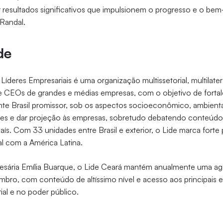
 resultados significativos que impulsionem o progresso e o bem
 Randal.
de
deres Empresariais é uma organização multissetorial, multilatera
 CEOs de grandes e médias empresas, com o objetivo de fortalece
nte Brasil promissor, sob os aspectos socioeconômico, ambienta
des e dar projeção às empresas, sobretudo debatendo conteúdo 
aís. Com 33 unidades entre Brasil e exterior, o Lide marca forte
al com a América Latina.
resária Emília Buarque, o Lide Ceará mantém anualmente uma ag
mbro, com conteúdo de altíssimo nível e acesso aos principais 
al e no poder público.