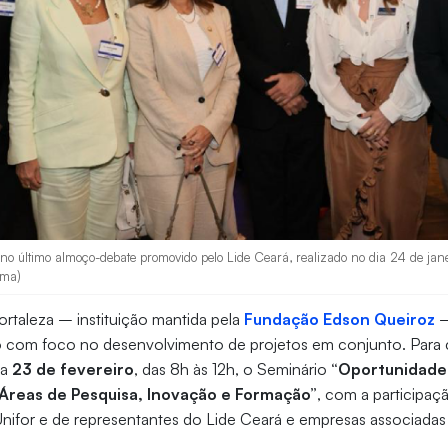
 no último almoço-debate promovido pelo Lide Ceará, realizado no dia 24 de jan
ima)
ortaleza – instituição mantida pela
Fundação Edson Queiroz
–
o com foco no desenvolvimento de projetos em conjunto. Para ce
ia
23 de fevereiro
, das 8h às 12h, o Seminário
“Oportunidade
Áreas de Pesquisa, Inovação e Formação”
, com a participaçã
nifor e de representantes do Lide Ceará e empresas associada