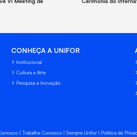
ve VI Meeting de
Cerimônia do Internat
CONHEÇA A UNIFOR
Institucional
Cultura e Arte
Pesquisa e Inovação
 Conosco
Trabalhe Conosco
Sempre Unifor
Política de Priva