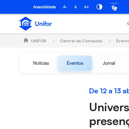
Pular para o Conteúdo principal
Acessibilidade
A-
A
A+
UNIFOR
Central de Conteúdo
Event
Notícias
Eventos
Jornal
De 12 a 13 a
Univers
presen