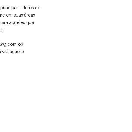
rincipais líderes do
ome em suas áreas
 para aqueles que
os.
ing
com os
 visitação e