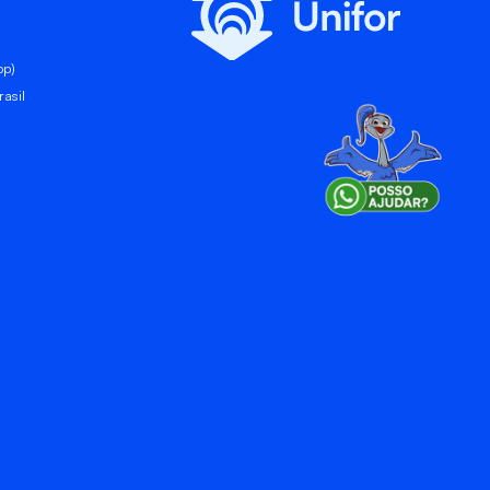
pp)
asil