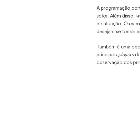
A programação conta
setor. Além disso,
w
de atuação. O event
desejam se tornar 
Também é uma oport
principais
players
de
observação dos pri