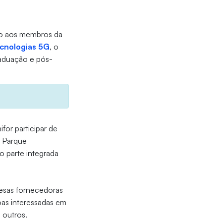
ado aos membros da
ecnologias 5G
, o
raduação e pós-
or participar de
o Parque
 parte integrada
resas fornecedoras
oas interessadas em
e outros.