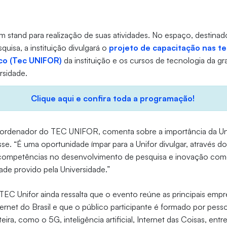
m stand para realização de suas atividades. No espaço, destin
quisa, a instituição divulgará o
projeto de capacitação nas t
co (Tec UNIFOR)
da instituição e os cursos de tecnologia da g
rsidade.
Clique aqui e confira toda a programação!
ordenador do TEC UNIFOR, comenta sobre a importância da Unif
. “É uma oportunidade ímpar para a Unifor divulgar, através d
competências no desenvolvimento de pesquisa e inovação como
ade provido pela Universidade.”
EC Unifor ainda ressalta que o evento reúne as principais emp
ernet do Brasil e que o público participante é formado por pess
eira, como o 5G, inteligência artificial, Internet das Coisas, entr