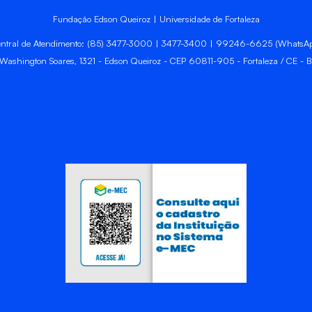
Fundação Edson Queiroz | Universidade de Fortaleza
ntral de Atendimento: (85) 3477-3000 | 3477-3400 | 99246-6625 (WhatsA
 Washington Soares, 1321 - Edson Queiroz - CEP 60811-905 - Fortaleza / CE - Br