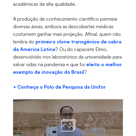
acadêmicas de alta qualidade.
A produção de conhecimento científico permeia
diversas áreas, embora as descobertas médicas
costumem ganhar mais projeção. Afinal, quem não
lembra do
primeiro clone transgênico de cabra
da América Latina
? Ou do capacete Elmo,
desenvolvido nos laboratórios da universidade para
salvar vidas na pandemia e que foi
eleito o melhor
exemplo de inovação do Brasil
?
+ Conheça o Polo de Pesquisa da Unifor