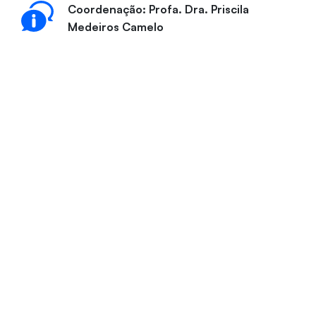
Coordenação: Profa. Dra. Priscila
Medeiros Camelo
designdemoda@unifor.br
(85) 3477-3124
Bloco Q | Sala 03
VER VÍDEOS