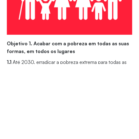
Objetivo 1. Acabar com a pobreza em todas as suas
formas, em todos os lugares
1.1
Até 2030, erradicar a pobreza extrema para todas as
pessoas em todos os lugares, atualmente medida como
pessoas vivendo com menos de US$ 1,90 por dia;
1.2
Até 2030, reduzir pelo menos à metade a proporção
de homens, mulheres e crianças, de todas as idades, que
vivem na pobreza, em todas as suas dimensões, de
acordo com as definições nacionais;
1.3
Implementar, em nível nacional, medidas e sistemas
de proteção social adequados, para todos, incluindo
pisos, e até 2030 atingir a cobertura substancial dos