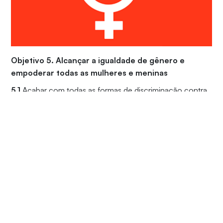
Objetivo 5. Alcançar a igualdade de gênero e
empoderar todas as mulheres e meninas
5.1
Acabar com todas as formas de discriminação contra
todas as mulheres e meninas em toda parte;
5.2
Eliminar todas as formas de violência contra todas as
mulheres e meninas nas esferas públicas e privadas,
incluindo o tráfico e exploração sexual e de outros tipos;
5.3
Eliminar todas as práticas nocivas, como os
casamentos prematuros, forçados e de crianças e
mutilações genitais femininas;
5.4
Reconhecer e valorizar o trabalho de assistência e
doméstico não remunerado, por meio da disponibilização