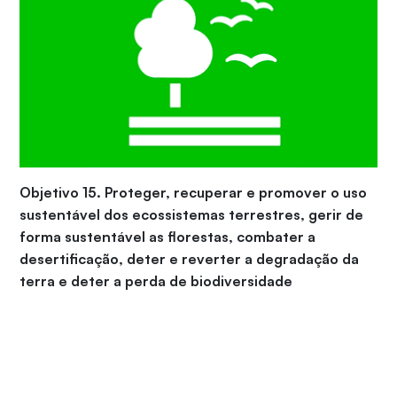
Objetivo 15. Proteger, recuperar e promover o uso
sustentável dos ecossistemas terrestres, gerir de
forma sustentável as florestas, combater a
desertificação, deter e reverter a degradação da
terra e deter a perda de biodiversidade
15.1
Até 2020, assegurar a conservação, recuperação e
uso sustentável de ecossistemas terrestres e de água
doce interiores e seus serviços, em especial florestas,
zonas úmidas, montanhas e terras áridas, em