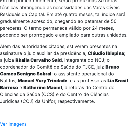
Em um primeiro momento, serão produzidas 30 notas
técnicas abrangendo as necessidades das Varas Cíveis
Residuais da Capital. Em até quatro meses, tal índice será
gradualmente acrescido, chegando ao patamar de 50
pareceres. O termo permanece válido por 24 meses,
podendo ser prorrogado e ampliado para outras unidades.
Além das autoridades citadas, estiveram presentes na
assinatura o juiz auxiliar da presidência,
Cláudio Ibiapina
;
a juíza
Rhaila Carvalho Said
, integrante do NCJ; o
coordenador do Comitê de Saúde do TJCE, juiz
Bruno
Gomes Benigno Sobral
; o assistente operacional do
NatJus,
Manuel Yury Trindade
; e as professoras
Lia Brasil
Barroso
e
Katherine Maciel
, diretoras do Centro de
Ciências da Saúde (CCS) e do Centro de Ciências
Jurídicas (CCJ) da Unifor, respectivamente.
Ver imagens