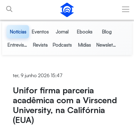
Skip to Main Content
Notícias
Eventos
Jornal
Ebooks
Blog
Entrevistas
Revista
Podcasts
Mídias
Newsletter
ter, 9 junho 2026 15:47
Unifor firma parceria
acadêmica com a Virscend
University, na Califórnia
(EUA)