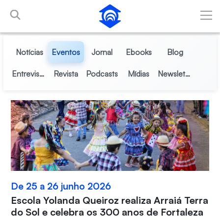
Pular para o Conteúdo principal
Notícias
Eventos
Jornal
Ebooks
Blog
Entrevistas
Revista
Podcasts
Mídias
Newsletter
De 25 a 26 junho 2026
Escola Yolanda Queiroz realiza Arraiá Terra
do Sol e celebra os 300 anos de Fortaleza