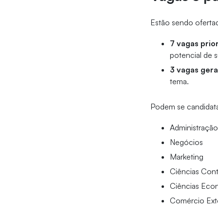
Estão sendo ofertada
7 vagas prior
potencial de 
3 vagas gera
tema.
Podem se candidata
Administraçã
Negócios
Marketing
Ciências Cont
Ciências Eco
Comércio Exte