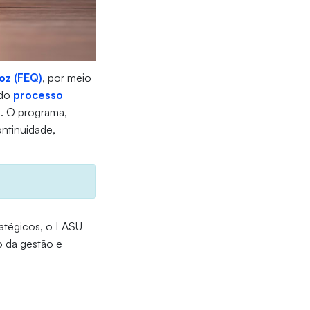
oz (FEQ)
, por meio
 do
processo
)
. O programa,
ntinuidade,
ratégicos, o LASU
o da gestão e