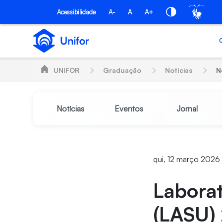
Pular para o Conteúdo principal
Acessibilidade
A-
A
A+
UNIFOR
Graduação
Notícias
N
Notícias
Eventos
Jornal
qui, 12 março 2026
Laborat
(LASU) 