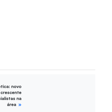
tica: novo
 crescente
alistas na
área