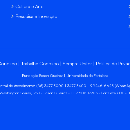
Cultura e Arte
Pesquisa e Inovação
 Conosco
Trabalhe Conosco
Sempre Unifor
Política de Priva
Fundação Edson Queiroz | Universidade de Fortaleza
ntral de Atendimento: (85) 3477-3000 | 3477-3400 | 99246-6625 (WhatsA
 Washington Soares, 1321 - Edson Queiroz - CEP 60811-905 - Fortaleza / CE - Br