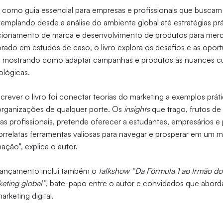
 como guia essencial para empresas e profissionais que buscam
templando desde a análise do ambiente global até estratégias prá
cionamento de marca e desenvolvimento de produtos para mer
orado em estudos de caso, o livro explora os desafios e as opor
o, mostrando como adaptar campanhas e produtos às nuances cul
ológicas.
crever o livro foi conectar teorias do marketing a exemplos prát
 organizações de qualquer porte. Os
insights
que trago, frutos de
as profissionais, pretende oferecer a estudantes, empresários e 
orrelatas ferramentas valiosas para navegar e prosperar em um 
ação", explica o autor.
lançamento inclui também o
talkshow “Da Fórmula 1 ao Irmão do
eting global”
, bate-papo entre o autor e convidados que aborda
arketing digital.