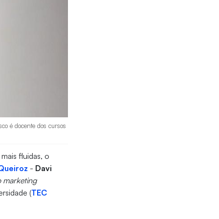
sco é docente dos cursos
ais fluidas, o
Queiroz
-
Davi
o marketing
rsidade (
TEC