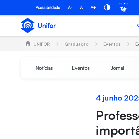
Pular para o Conteúdo principal
Acessibilidade
A-
A
A+
UNIFOR
Graduação
Eventos
E
Notícias
Eventos
Jornal
4 junho 202
Profess
import