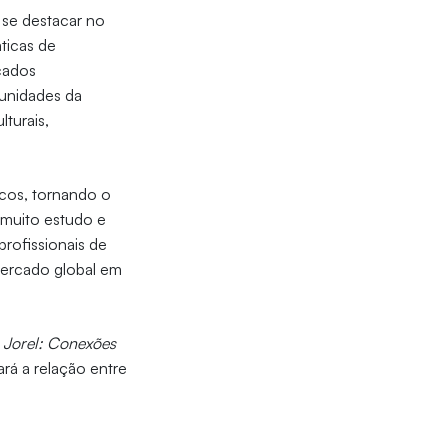
 se destacar no
ticas de
cados
tunidades da
turais,
icos, tornando o
 muito estudo e
profissionais de
mercado global em
 Jorel: Conexões
rá a relação entre