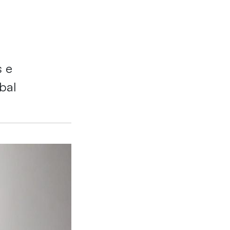
s e
bal