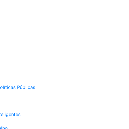
líticas Públicas
eligentes
alho