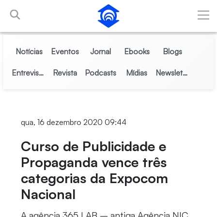
Pular para o Conteúdo principal
Notícias
Eventos
Jornal
Ebooks
Blogs
Entrevistas
Revista
Podcasts
Mídias
Newsletter
qua, 16 dezembro 2020 09:44
Curso de Publicidade e
Propaganda vence três
categorias da Expocom
Nacional
A agência 365 LAB – antiga Agência NIC