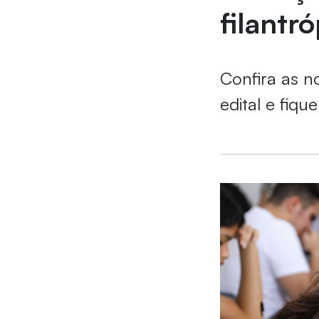
filantr
Confira as n
edital e fiqu