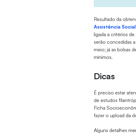
Resultado da obte
Assistência Socia
ligada a critérios d
serão concedidas a 
meio; já as bolsas d
mínimos.
Dicas
É preciso estar ate
de estudos filantró
Ficha Socioeconômic
fazer o upload da 
Alguns detalhes me