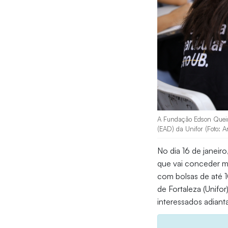
A Fundação Edson Queir
(EAD) da Unifor (Foto: A
No dia 16 de janeir
que vai conceder mi
com bolsas de até
de Fortaleza (Unifor
interessados adian