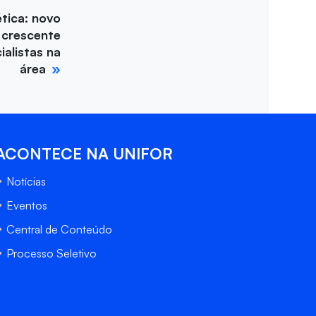
tica: novo
 crescente
alistas na
área
ACONTECE NA UNIFOR
Notícias
Eventos
Central de Conteúdo
Processo Seletivo