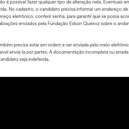
 é possível fazer qualquer tipo de alteração nela. Eventuais e
erida. No cadastro, o candidato precisa informar um endereço de 
reço eletrônico, conferir senha, para garantir que se possa ac
alizações enviados pela Fundação Edson Queiroz sobre o and
bém precisa estar em ordem e ser enviada pelo meio eletrôni
sível enviá-la por partes. A documentação incompleta ou errad
andidato seja indeferida.