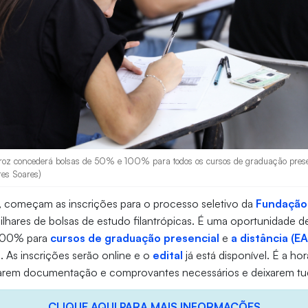
oz concederá bolsas de 50% e 100% para todos os cursos de graduação presen
res Soares)
o, começam as inscrições para o processo seletivo da
Fundação
lhares de bolsas de estudo filantrópicas. É uma oportunidade 
 100% para
cursos de graduação presencial
e
a distância (E
). As inscrições serão online e o
edital
já está disponível. É a ho
tarem documentação e comprovantes necessários e deixarem tu
CLIQUE AQUI PARA MAIS INFORMAÇÕES