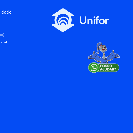
cidade
pp)
asil