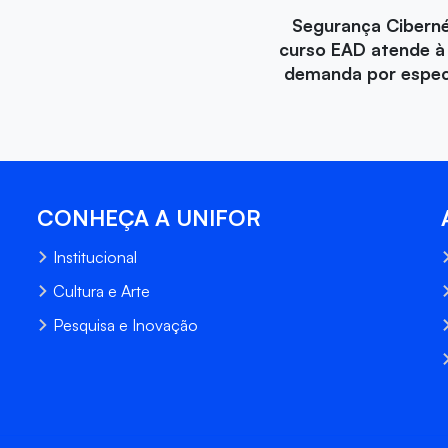
Segurança Ciberné
curso EAD atende à
demanda por especi
CONHEÇA A UNIFOR
Institucional
Cultura e Arte
Pesquisa e Inovação