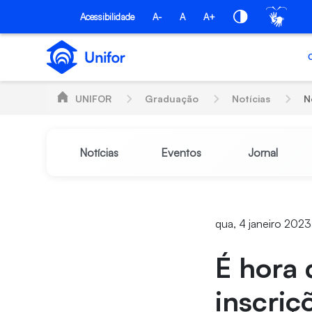
Pular para o Conteúdo principal
Acessibilidade
A-
A
A+
UNIFOR
Graduação
Notícias
N
Notícias
Eventos
Jornal
qua, 4 janeiro 202
É hora
inscriç