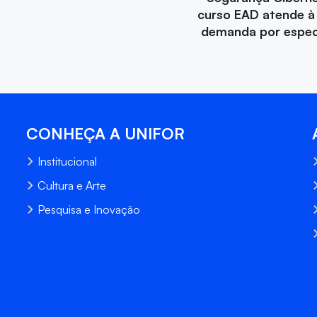
curso EAD atende à
demanda por especi
CONHEÇA A UNIFOR
Institucional
Cultura e Arte
Pesquisa e Inovação