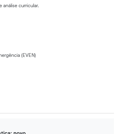
análise curricular.
mergência (EVEN)
tica: novo