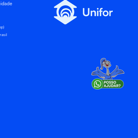
cidade
pp)
asil