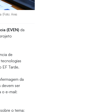
a (Foto: Ares
cia (EVEN)
da
projeto
ência de
 tecnologias
o EF Tarde.
Enfermagem da
es devem ser
 o e-mail:
, sobre o tema: