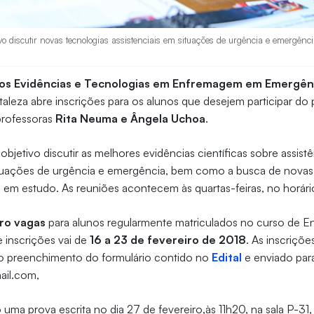
o discutir novas tecnologias assistenciais em situações de urgência e emergênci
os Evidências e Tecnologias em Enfremagem em Emergên
taleza abre inscrições para os alunos que desejem participar do 
professoras
Rita Neuma e Ângela Uchoa
.
jetivo discutir as melhores evidências científicas sobre assist
uações de urgência e emergência, bem como a busca de novas
ea em estudo. As reuniões acontecem às quartas-feiras, no horári
ro vagas
para alunos regularmente matriculados no curso de 
e inscrições vai de
16 a 23 de fevereiro de 2018
. As inscriçõ
 do preenchimento do formulário contido no
Edital
e enviado para
ail.com,
 uma prova escrita no dia 27 de fevereiro,às 11h20, na sala P-31