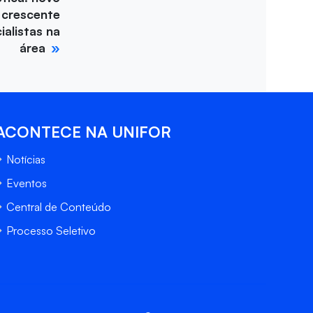
 crescente
alistas na
área
ACONTECE NA UNIFOR
Notícias
Eventos
Central de Conteúdo
Processo Seletivo