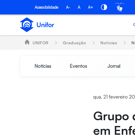
Pular para o Conteúdo principal
Acessibilidade
A-
A
A+
UNIFOR
Graduação
Notícias
N
Notícias
Eventos
Jornal
qua, 21 fevereiro 20
Grupo 
em Enf