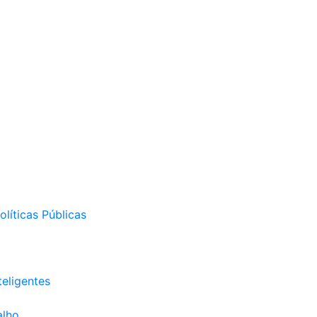
líticas Públicas
eligentes
alho