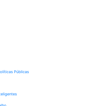
líticas Públicas
eligentes
alho