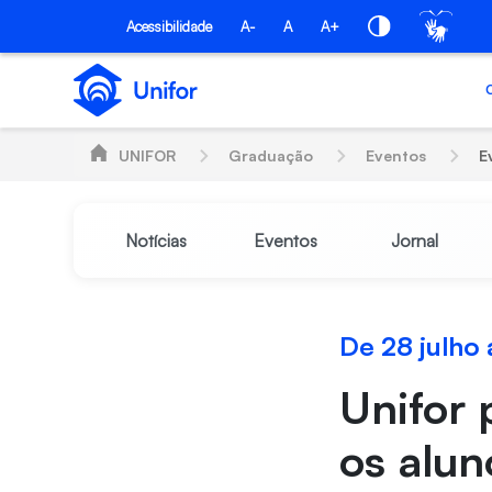
Pular para o Conteúdo principal
Acessibilidade
A-
A
A+
UNIFOR
Graduação
Eventos
E
Notícias
Eventos
Jornal
De 28 julho
Unifor 
os alun