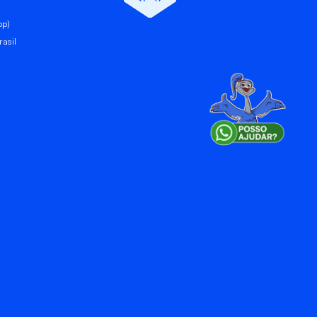
pp)
asil