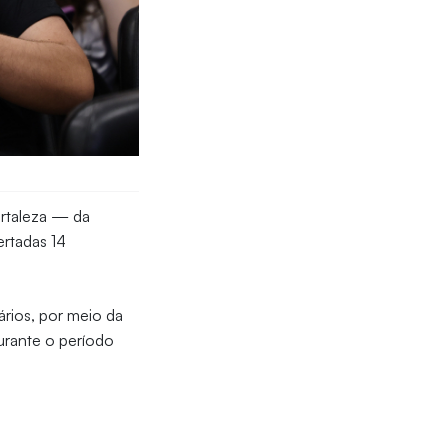
ortaleza — da
ertadas 14
ários, por meio da
durante o período