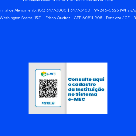
ntral de Atendimento: (85) 3477-3000 | 3477-3400 | 99246-6625 (WhatsA
 Washington Soares, 1321 - Edson Queiroz - CEP 60811-905 - Fortaleza / CE - Br