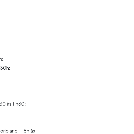
h;
1h30h;
h30 às 11h30;
oriolano - 18h às