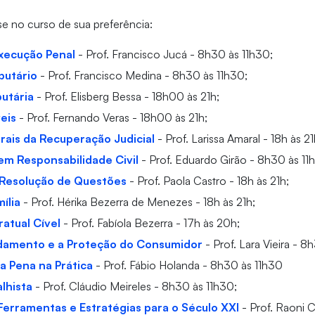
se no curso de sua preferência:
xecução Penal
- Prof. Francisco Jucá - 8h30 às 11h30;
butário
- Prof. Francisco Medina - 8h30 às 11h30;
utária
- Prof. Elisberg Bessa - 18h00 às 21h;
eis
- Prof. Fernando Veras - 18h00 às 21h;
ais da Recuperação Judicial
- Prof. Larissa Amaral - 18h às 21
em Responsabilidade Civil
- Prof. Eduardo Girão - 8h30 às 1
 Resolução de Questões
- Prof. Paola Castro - 18h às 21h;
ília
- Prof. Hérika Bezerra de Menezes - 18h às 21h;
ratual Cível
- Prof. Fabíola Bezerra - 17h às 20h;
damento e a Proteção do Consumidor
- Prof. Lara Vieira - 8
a Pena na Prática
- Prof. Fábio Holanda - 8h30 às 11h30
alhista
- Prof. Cláudio Meireles - 8h30 às 11h30;
: Ferramentas e Estratégias para o Século XXI
- Prof. Raoni C