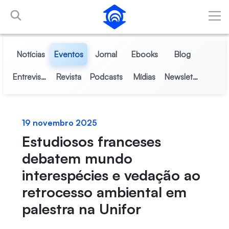
Pular para o Conteúdo principal
Notícias
Eventos
Jornal
Ebooks
Blog
Entrevistas
Revista
Podcasts
Mídias
Newsletter
19 novembro 2025
Estudiosos franceses
debatem mundo
interespécies e vedação ao
retrocesso ambiental em
palestra na Unifor