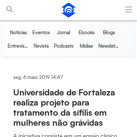
Pular para o Conteúdo principal
Notícias
Eventos
Jornal
Ebooks
Blogs
Entrevistas
Revista
Podcasts
Mídias
Newsletter
seg, 6 maio 2019 14:47
Universidade de Fortaleza
realiza projeto para
tratamento da sífilis em
mulheres não grávidas
A iniciativa consiste em um ensaio clínico