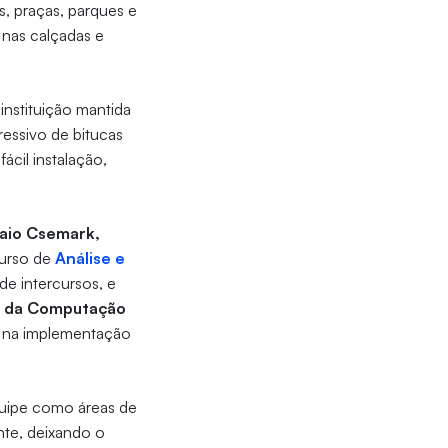
s, praças, parques e
 nas calçadas e
instituição mantida
essivo de bitucas
ácil instalação,
Caio Csemark,
curso de
Análise e
 de intercursos, e
a da Computação
e na implementação
equipe como áreas de
nte, deixando o