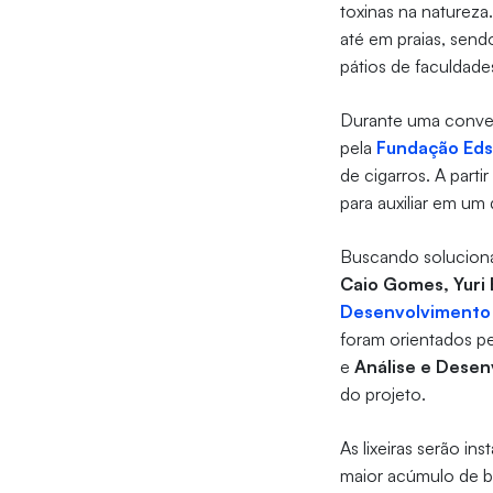
toxinas na natureza
até em praias, sen
pátios de faculdad
Durante uma convers
pela
Fundação Eds
de cigarros. A parti
para auxiliar em u
Buscando soluciona
Caio Gomes, Yuri
Desenvolvimento 
foram orientados p
e
Análise e Desen
do projeto.
As lixeiras serão i
maior acúmulo de bi