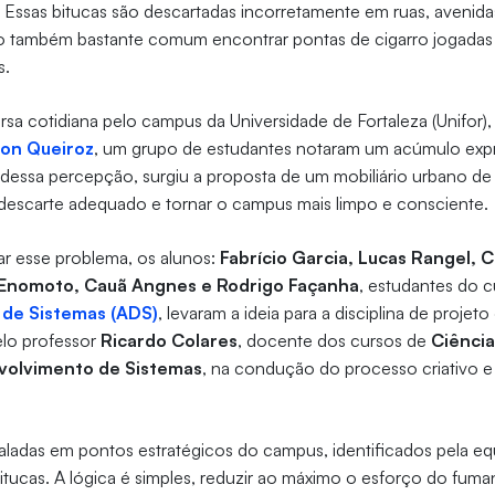
. Essas bitucas são descartadas incorretamente em ruas, avenida
do também bastante comum encontrar pontas de cigarro jogadas
es.
a cotidiana pelo campus da Universidade de Fortaleza (Unifor), 
on Queiroz
, um grupo de estudantes notaram um acúmulo expr
r dessa percepção, surgiu a proposta de um mobiliário urbano de f
m descarte adequado e tornar o campus mais limpo e consciente.
r esse problema, os alunos:
Fabrício Garcia, Lucas Rangel, 
 Enomoto, Cauã Angnes e Rodrigo Façanha
, estudantes do 
de Sistemas (ADS)
, levaram a ideia para a disciplina de projeto
elo professor
Ricardo Colares
, docente dos cursos de
Ciênci
volvimento de Sistemas
, na condução do processo criativo 
nstaladas em pontos estratégicos do campus, identificados pela 
tucas. A lógica é simples, reduzir ao máximo o esforço do fuma