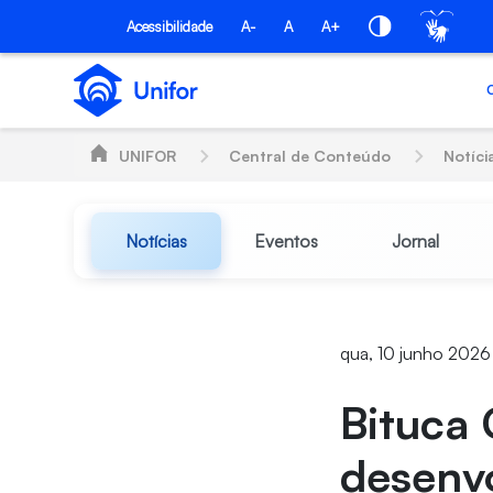
Pular para o Conteúdo principal
Acessibilidade
A-
A
A+
UNIFOR
Central de Conteúdo
Notíci
Notícias
Eventos
Jornal
qua, 10 junho 2026
Bituca 
desenvo