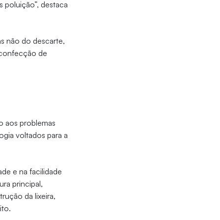
 poluição”, destaca
as não do descarte,
a confecção de
co aos problemas
ogia voltados para a
ade e na facilidade
a principal,
ução da lixeira,
ito.