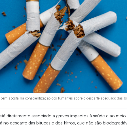
mbém aposta na conscientização dos fumantes sobre o descarte adequado das bit
está diretamente associado a graves impactos à saúde e ao meio
tá no descarte das bitucas e dos filtros, que não são biodegradáv