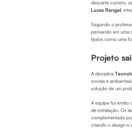
descarte correto, 
Lucas Rangel
, int
Segundo o professor
pensando em uma so
tijolos como uma f
Projeto sa
A disciplina
Tecnolo
sociais e ambientai
solução de um prob
A equipe foi então d
de instalação. Os 
complementado por 
criando o design e 