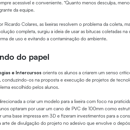
sempre acessível e conveniente. “Quanto menos desculpa, menos
egrante da equipe.
 Ricardo Colares, as lixeiras resolvem o problema da coleta, m
lução completa, surgiu a ideia de usar as bitucas coletadas n
orma de uso e evitando a contaminação do ambiente.
indo do papel
gias e Intercursos
orienta os alunos a criarem um senso críti
s, conduzindo-os na proposta e execução de projetos de tecnol
lema escolhido pelos alunos.
irecionada a criar um modelo para a lixeira com foco na praticid
alunos optaram por usar um cano de PVC de 100mm como estrutur
uma base impressa em 3D e fizeram investimentos para a constr
a arte de divulgação do projeto no adesivo que envolve o depós