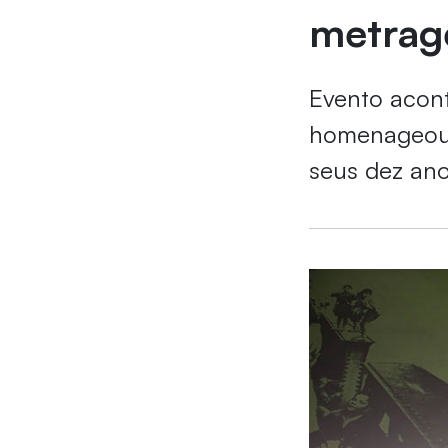
metra
Evento acont
homenageou 
seus dez ano