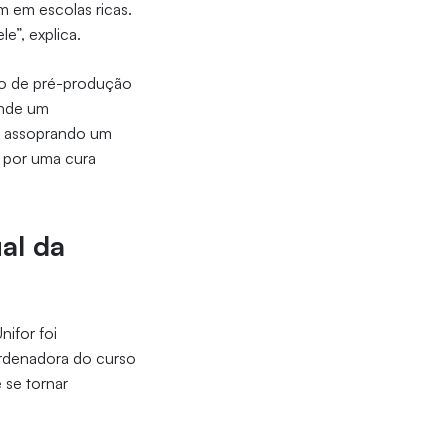
em em escolas ricas.
e”, explica.
sso de pré-produção
onde um
o assoprando um
 por uma cura
al da
nifor foi
ordenadora do curso
 se tornar