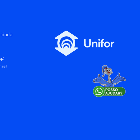
cidade
pp)
asil