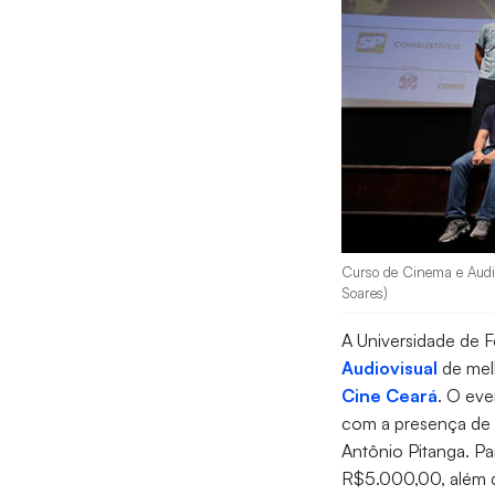
Curso de Cinema e Audio
Soares)
A Universidade de 
Audiovisual
de mel
Cine Ceará
. O eve
com a presença de 
Antônio Pitanga. P
R$5.000,00, além d