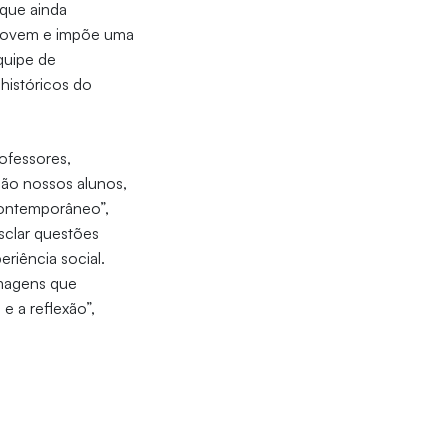
 que ainda
o jovem e impõe uma
quipe de
históricos do
ofessores,
são nossos alunos,
contemporâneo”,
sclar questões
eriência social.
imagens que
 a reflexão”,