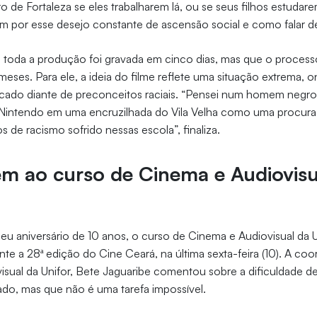
o de Fortaleza se eles trabalharem lá, ou se seus filhos estudar
por esse desejo constante de ascensão social e como falar del
ue toda a produção foi gravada em cinco dias, mas que o proce
meses. Para ele, a ideia do filme reflete uma situação extrema, 
ado diante de preconceitos raciais. “Pensei num homem negr
Nintendo em uma encruzilhada do Vila Velha como uma procura
 de racismo sofrido nessas escola”, finaliza.
 ao curso de Cinema e Audiovisu
eu aniversário de 10 anos, o curso de Cinema e Audiovisual da U
 a 28ª edição do Cine Ceará, na última sexta-feira (10). A co
sual da Unifor, Bete Jaguaribe comentou sobre a dificuldade de
do, mas que não é uma tarefa impossível.