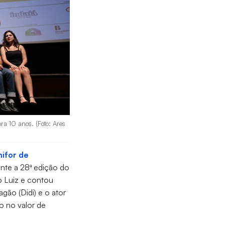
a 10 anos. (Foto: Ares
ifor de
ante a 28ª edição do
o Luiz e contou
ão (Didi) e o ator
o no valor de