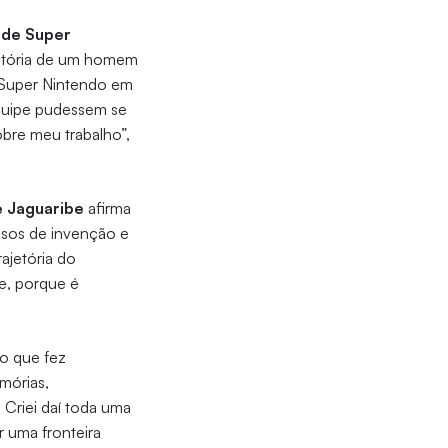
 de Super
istória de um homem
 Super Nintendo em
 equipe pudessem se
obre meu trabalho”,
 Jaguaribe
afirma
ssos de invenção e
rajetória do
e, porque é
o que fez
mórias,
 Criei daí toda uma
r uma fronteira