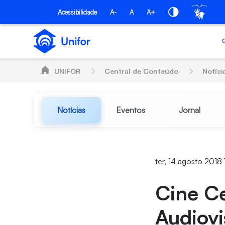
Pular para o Conteúdo principal
Acessibilidade
A-
A
A+
UNIFOR
Central de Conteúdo
Notíci
Notícias
Eventos
Jornal
ter, 14 agosto 2018
Cine Ce
Audiovi