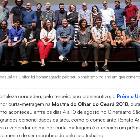
visual da Unifor foi homenageado pelo seu pioneirismo no ano em que comemor
Fortaleza concedeu, pelo terceiro ano consecutivo, o
Prêmio Un
hor curta-metragem na
Mostra do Olhar do Ceará 2018
, dur
nto aconteceu entre os dias 4 a 10 de agosto no Cineteatro Sã
grandes personalidades da área, como o comediante Renato Arag
ara o vencedor de melhor curta-metragem é oferecido um prêmi
o mérito de ser reconhecido pelo seu trabalho.