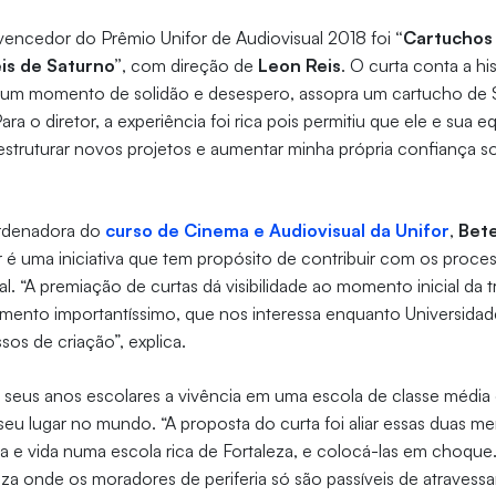
encedor do Prêmio Unifor de Audiovisual 2018 foi
“Cartuchos
is de Saturno”
, com direção de
Leon Reis
. O curta conta a h
 um momento de solidão e desespero, assopra um cartucho de
ra o diretor, a experiência foi rica pois permitiu que ele e sua
“estruturar novos projetos e aumentar minha própria confiança s
ordenadora do
curso de Cinema e Audiovisual da Unifor
,
Bete
 é uma iniciativa que tem propósito de contribuir com os proce
. “A premiação de curtas dá visibilidade ao momento inicial da t
omento importantíssimo, que nos interessa enquanto Universidad
sos de criação”, explica.
seus anos escolares a vivência em uma escola de classe média 
seu lugar no mundo. “A proposta do curta foi aliar essas duas me
a e vida numa escola rica de Fortaleza, e colocá-las em choque.
eza onde os moradores de periferia só são passíveis de atravessa