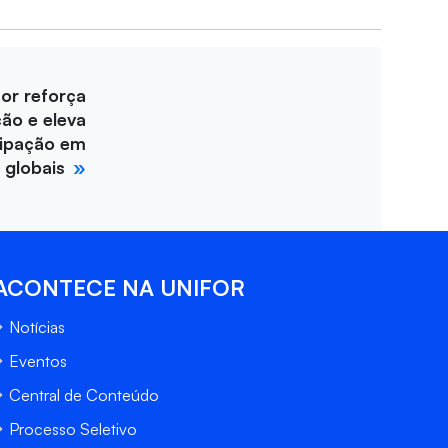
for reforça
ção e eleva
cipação em
 globais
ACONTECE NA UNIFOR
Notícias
Eventos
Central de Conteúdo
Processo Seletivo