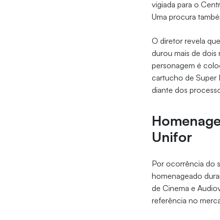
vigiada para o Centr
Uma procura também 
O diretor revela q
durou mais de dois 
personagem é coloc
cartucho de Super 
diante dos processos
Homenagem
Unifor
Por ocorrência do s
homenageado durante
de Cinema e Audiovi
referência no merca