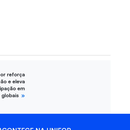
for reforça
ção e eleva
cipação em
 globais