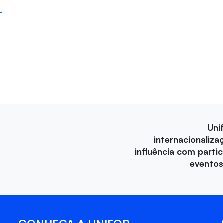
i.
Uni
internacionaliza
influência com parti
eventos