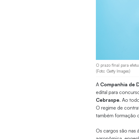
O prazo final para efet
(Foto: Getty Images)
A
Companhia de De
edital para concurso
Cebraspe
. Ao tod
O regime de contrat
também formação d
Os cargos são nas á
agronômica, engenha