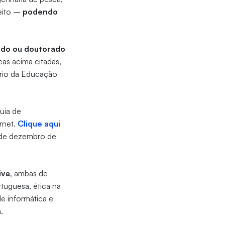
eito –
podendo
ado ou doutorado
as acima citadas,
ério da Educação
uia de
rnet.
Clique aqui
2 de dezembro de
iva
, ambas de
rtuguesa, ética na
e informática e
a.