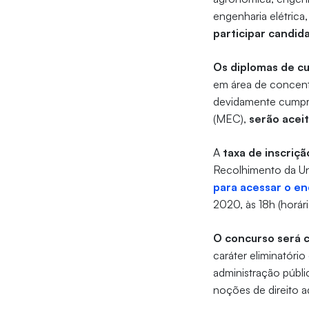
engenharia elétrica
participar candid
Os diplomas de cu
em área de concent
devidamente cumpri
(MEC),
serão acei
A
taxa de inscriç
Recolhimento da Un
para acessar o en
2020, às 18h (horári
O concurso será c
caráter eliminatóri
administração públi
noções de direito a