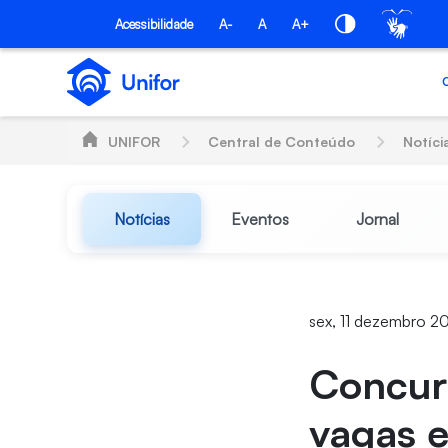
Pular para o Conteúdo principal
Acessibilidade
A-
A
A+
UNIFOR
Central de Conteúdo
Notíci
Notícias
Eventos
Jornal
sex, 11 dezembro 2
Concurs
vagas e