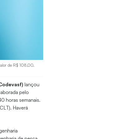
valor de R$ 108,00.
(Codevasf)
lançou
elaborada pelo
 40 horas semanais.
(CLT). Haverá
genharia
genharia de pesca,