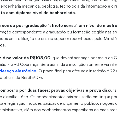
, engenharia mecânica, geologia, tecnologia da informação e dir
ato com diploma nível de bacharelado
.
rsos de pós-graduação “stricto sensu” em nível de mestr
ração correspondente à graduação ou formação exigida nas áre
dos em instituição de ensino superior reconhecida pelo Minist
tos
.
ão é no valor de R$108,00
, que deverá ser paga por meio de G
ião - GRU Cobrança. Será admitida a inscrição somente via inte
dereço eletrônico.
O prazo final para efetuar a inscrição é 2
o oficial de Brasília/DF).
omposto por duas fases: provas objetivas e prova discurs
o e classificatório. Os conhecimentos básicos serão em língua po
ca e legislação, noções básicas de orçamento público, noções d
dministrativo, além dos conhecimentos específicos de cada áre