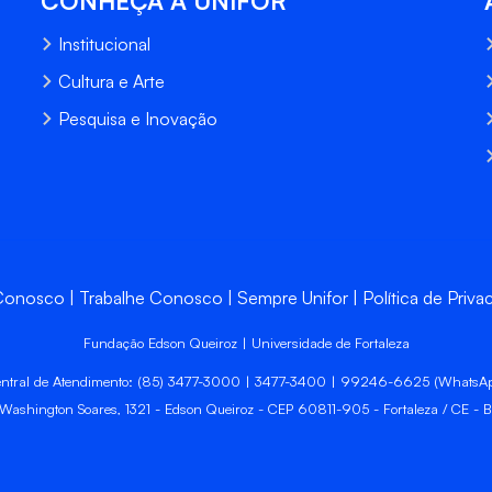
CONHEÇA A UNIFOR
Institucional
Cultura e Arte
Pesquisa e Inovação
 Conosco
Trabalhe Conosco
Sempre Unifor
Política de Priva
Fundação Edson Queiroz | Universidade de Fortaleza
ntral de Atendimento: (85) 3477-3000 | 3477-3400 | 99246-6625 (WhatsA
 Washington Soares, 1321 - Edson Queiroz - CEP 60811-905 - Fortaleza / CE - Br