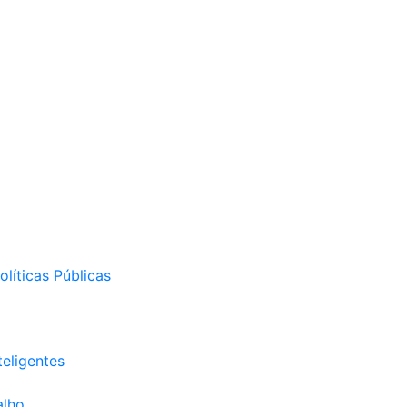
líticas Públicas
eligentes
alho