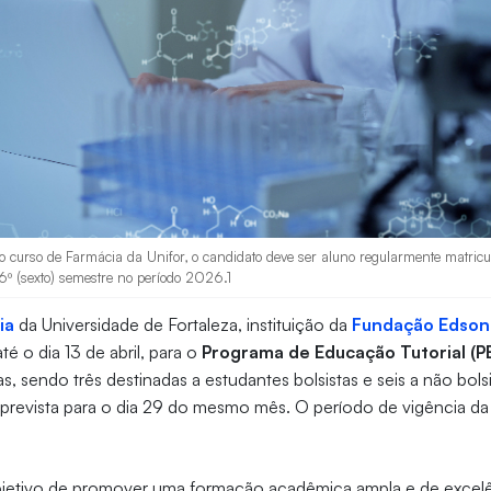
o curso de Farmácia da Unifor, o candidato deve ser aluno regularmente matricu
 6º (sexto) semestre no período 2026.1
ia
da Universidade de Fortaleza, instituição da
Fundação Edson
té o dia 13 de abril, para o
Programa de Educação Tutorial (P
, sendo três destinadas a estudantes bolsistas e seis a não bols
 prevista para o dia 29 do mesmo mês. O período de vigência da 
 objetivo de promover uma formação acadêmica ampla e de excel