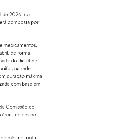
il de 2026, no
 será composta por
 de medicamentos,
abril, de forma
artir do dia 14 de
unifor, na rede
 com duração máxima
lizada com base em
pela Comissão de
 áreas de ensino,
, no mínimo, nota