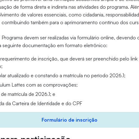
ação de forma direta e indireta nas atividades do programa. Alé
lvimento de valores essenciais, como cidadania, responsabilidad
, contribuindo também para o aprimoramento contínuo dos cur
o Programa devem ser realizadas via formulário online, devendo 
a seguinte documentação em formato eletrônico:
 requerimento de inscrição, que deverá ser preenchido pelo lin
o;
olar atualizado e constando a matrícula no período 2026.1;
culum Lattes com as comprovações;
e matrícula de 2026.1; e
a da Carteira de Identidade e do CPF
Formulário de inscrição