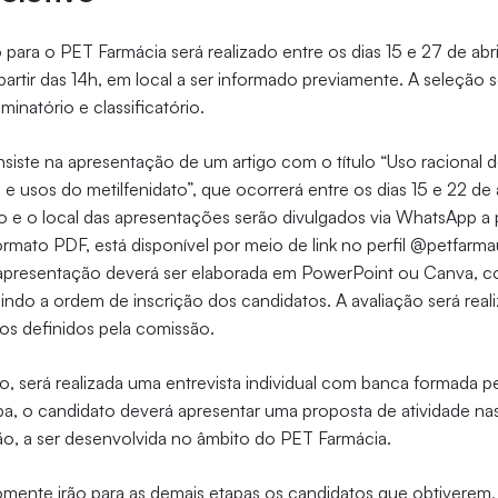
 para o PET Farmácia será realizado entre os dias 15 e 27 de abr
 partir das 14h, em local a ser informado previamente. A seleção
minatório e classificatório.
nsiste na apresentação de um artigo com o título “Uso racional
e usos do metilfenidato”, que ocorrerá entre os dias 15 e 22 de 
io e o local das apresentações serão divulgados via WhatsApp a p
formato PDF, está disponível por meio de link no perfil @petfarma
A apresentação deverá ser elaborada em PowerPoint ou Canva,
indo a ordem de inscrição dos candidatos. A avaliação será rea
dos definidos pela comissão.
, será realizada uma entrevista individual com banca formada 
a, o candidato deverá apresentar uma proposta de atividade nas
ão, a ser desenvolvida no âmbito do PET Farmácia.
somente irão para as demais etapas os candidatos que obtiverem