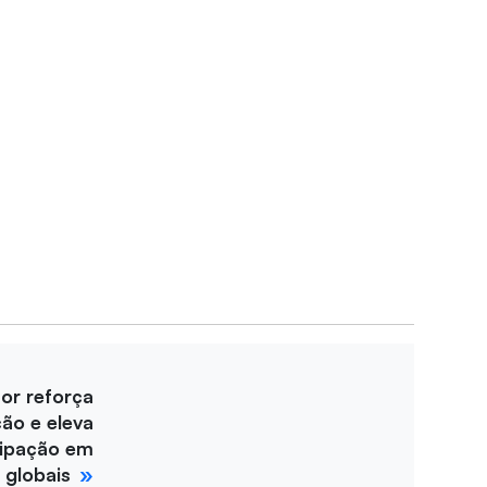
for reforça
ção e eleva
cipação em
 globais