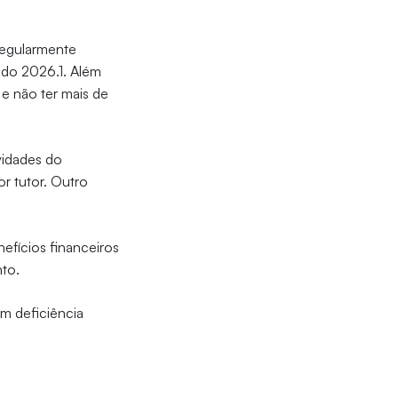
 regularmente
odo 2026.1. Além
 e não ter mais de
vidades do
r tutor. Outro
efícios financeiros
to.
om deficiência