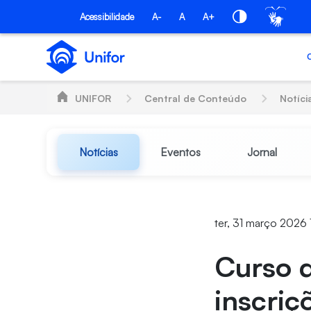
Pular para o Conteúdo principal
Acessibilidade
A-
A
A+
UNIFOR
Central de Conteúdo
Notíci
Notícias
Eventos
Jornal
ter, 31 março 2026 
Curso d
inscriç