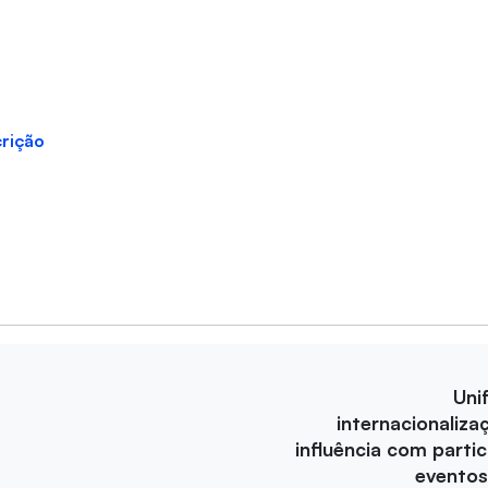
crição
Uni
internacionaliza
influência com parti
eventos