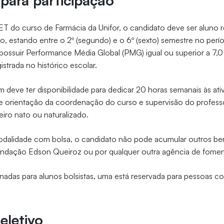
 para participação
PET do curso de Farmácia da Unifor, o candidato deve ser aluno
o, estando entre o 2º (segundo) e o 6º (sexto) semestre no perí
 possuir Performance Média Global (PMG) igual ou superior a 7,0
strada no histórico escolar.
deve ter disponibilidade para dedicar 20 horas semanais às ati
 orientação da coordenação do curso e supervisão do professo
leiro nato ou naturalizado.
odalidade com bolsa, o candidato não pode acumular outros ben
ndação Edson Queiroz ou por qualquer outra agência de fomen
inadas para alunos bolsistas, uma está reservada para pessoas c
eletivo