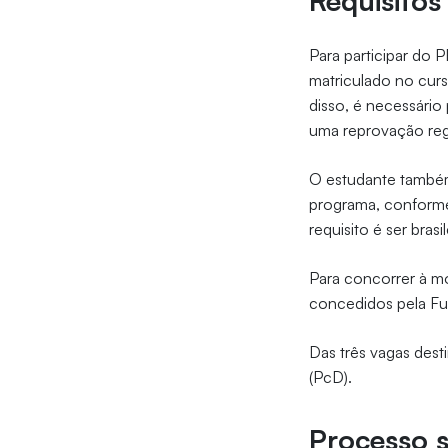
Requisitos
Para participar do 
matriculado no curs
disso, é necessário
uma reprovação regi
O estudante também 
programa, conforme
requisito é ser brasi
Para concorrer à m
concedidos pela Fu
Das três vagas dest
(PcD).
Processo s