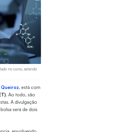
lado no curso, estando
 Queiroz
, está com
ET)
. Ao todo, são
istas. A divulgação
bolsa será de dois
ência, envolvendo