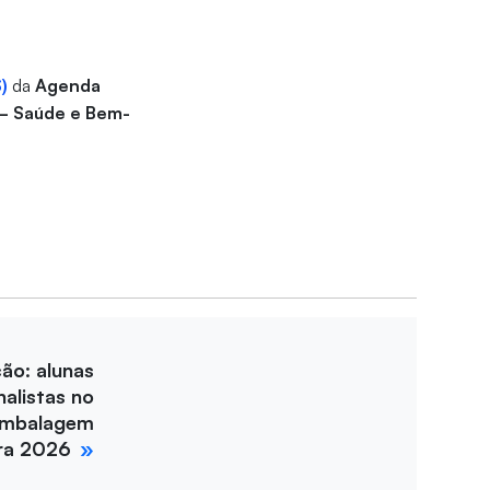
)
da
Agenda
– Saúde e Bem-
ção: alunas
nalistas no
Embalagem
ira 2026