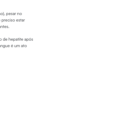
o), pesar no
preciso estar
antes.
o de hepatite após
angue é um ato