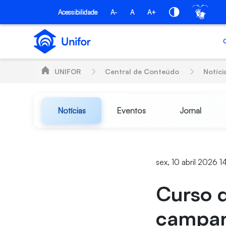
Pular para o Conteúdo principal
Acessibilidade
A-
A
A+
UNIFOR
Central de Conteúdo
Notíci
Notícias
Eventos
Jornal
sex, 10 abril 2026 1
Curso 
campan