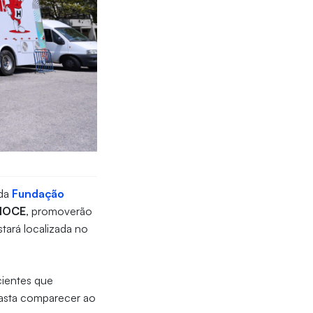
 da
Fundação
MOCE
, promoverão
ará localizada no
cientes que
basta comparecer ao