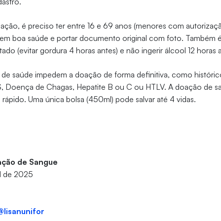
dastro.
oação, é preciso ter entre 16 e 69 anos (menores com autorizaçã
 em boa saúde e portar documento original com foto. Também é 
do (evitar gordura 4 horas antes) e não ingerir álcool 12 horas 
de saúde impedem a doação de forma definitiva, como históric
DS, Doença de Chagas, Hepatite B ou C ou HTLV. A doação de s
e rápido. Uma única bolsa (450ml) pode salvar até 4 vidas.
ção de Sangue
il de 2025
@lisanunifor