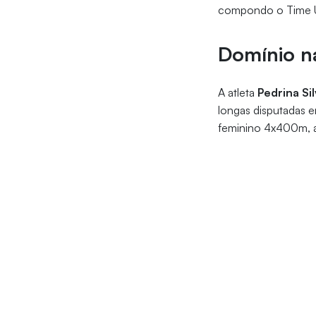
compondo o Time U
Domínio n
A atleta
Pedrina Si
longas disputadas 
feminino 4x400m, a