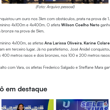
(Foto: Arquivo pessoal)
nquistou um ouro nos 3km com obstáculos, prata na prova de 1
minino 4x100m e 4x400m. O atleta
Wilson Coelho Neto
ganho
 bronze na prova de 5km.
inino 4x100m, as atletas
Ana Larissa Oliveira
,
Karine Colare
am em terceiro lugar. Já no paratletismo, José Anidel conquist
os 400 metros rasos e dois bronzes, nos 100 e 200 metros rasos
alto com Vara, os atletas Frederico Salgado e Steffane Mara g
dô em destaque