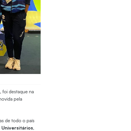
z
, foi destaque na
movida pela
as de todo o país
 Universitários
,