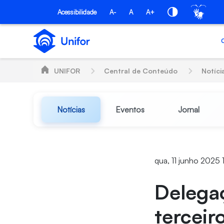
Pular para o Conteúdo principal
Acessibilidade
A-
A
A+
UNIFOR
Central de Conteúdo
Notíci
Notícias
Eventos
Jornal
qua, 11 junho 2025 
Delegaç
terceir