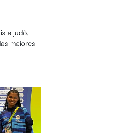
s e judô,
das maiores