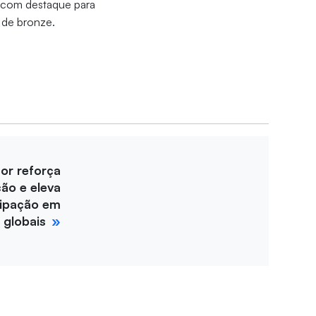
 com destaque para
s de bronze.
for reforça
ção e eleva
cipação em
 globais