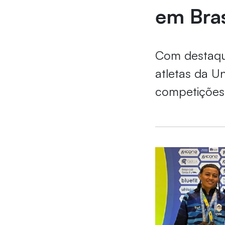
em Bras
Com destaque
atletas da U
competições 