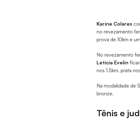
Karine Colares
co
no revezamento fe
prova de 10km e um
No revezamento fem
Letícia Evelin
ficar
nos 1.5km, prata n
Na modalidade de S
bronze.
Tênis e ju