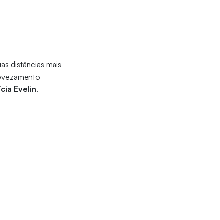
as distâncias mais
 revezamento
ícia Evelin
.