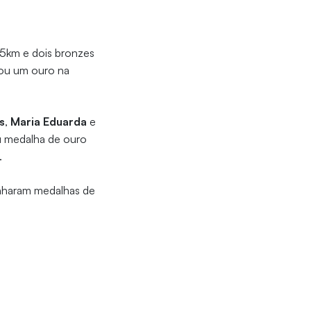
.5km e dois bronzes
u um ouro na
s
,
Maria Eduarda
e
ou medalha de ouro
.
anharam medalhas de