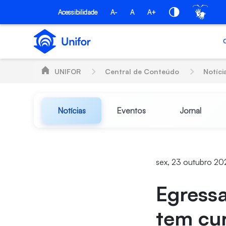
Pular para o Conteúdo principal
Acessibilidade
A-
A
A+
UNIFOR
Central de Conteúdo
Notíci
Notícias
Eventos
Jornal
sex, 23 outubro 20
Egressa
tem cur