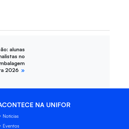
ção: alunas
nalistas no
Embalagem
ira 2026
ACONTECE NA UNIFOR
Notícias
Eventos