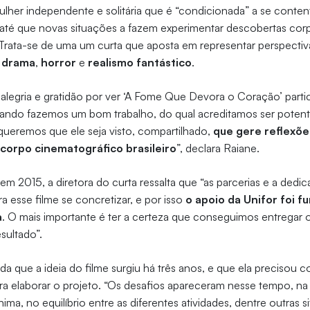
lher independente e solitária que é “condicionada” a se cont
, até que novas situações a fazem experimentar descobertas corp
. Trata-se de uma um curta que aposta em representar perspectiv
s
drama
,
horror
e
realismo fantástico
.
alegria e gratidão por ver ‘A Fome Que Devora o Coração’ partic
uando fazemos um bom trabalho, do qual acreditamos ser poten
queremos que ele seja visto, compartilhado,
que gere reflexõe
corpo cinematográfico brasileiro
”, declara Raiane.
em 2015, a diretora do curta ressalta que “as parcerias e a dedi
a esse filme se concretizar, e por isso
o apoio da Unifor foi 
a
. O mais importante é ter a certeza que conseguimos entregar 
sultado”.
a que a ideia do filme surgiu há três anos, e que ela precisou c
ara elaborar o projeto. “Os desafios apareceram nesse tempo, n
ima, no equilíbrio entre as diferentes atividades, dentre outras 