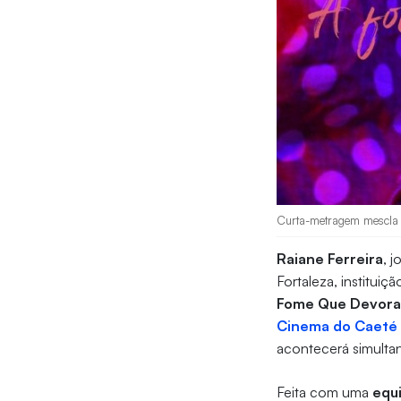
Curta-metragem mescla o
Raiane Ferreira
, 
Fortaleza, institui
Fome Que Devora
Cinema do Caeté 
acontecerá simulta
Feita com uma
equ