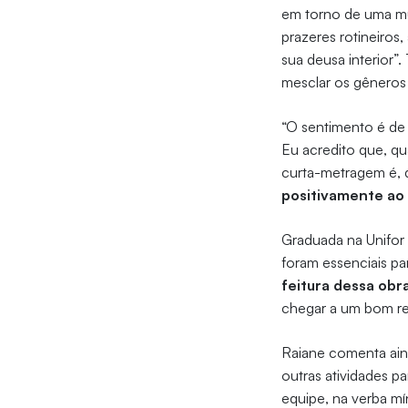
em torno de uma mu
prazeres rotineiros
sua deusa interior”
mesclar os gênero
“O sentimento é de 
Eu acredito que, q
curta-metragem é, 
positivamente ao 
Graduada na Unifor 
foram essenciais par
feitura dessa obr
chegar a um bom re
Raiane comenta aind
outras atividades p
equipe, na verba mín