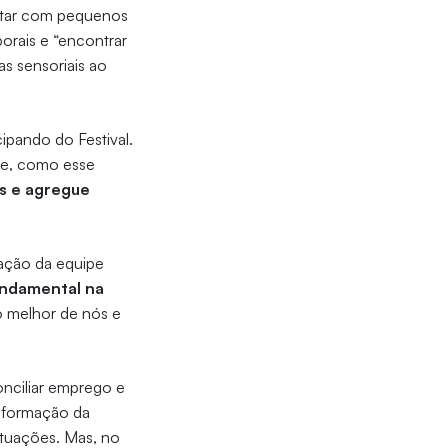
entar com pequenos
orais e “encontrar
as sensoriais ao
ipando do Festival.
te, como esse
s e agregue
cação da equipe
fundamental na
o melhor de nós e
onciliar emprego e
a formação da
situações. Mas, no