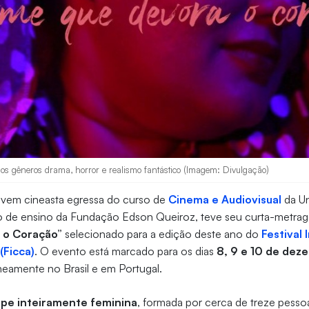
s gêneros drama, horror e realismo fantástico (Imagem: Divulgação)
jovem cineasta egressa do curso de
Cinema e Audiovisual
da Un
ção de ensino da Fundação Edson Queiroz, teve seu curta-metra
 o Coração”
selecionado para a edição deste ano do
Festival 
(Ficca)
. O evento está marcado para os dias
8, 9 e 10 de dez
neamente no Brasil e em Portugal.
ipe inteiramente feminina
, formada por cerca de treze pesso