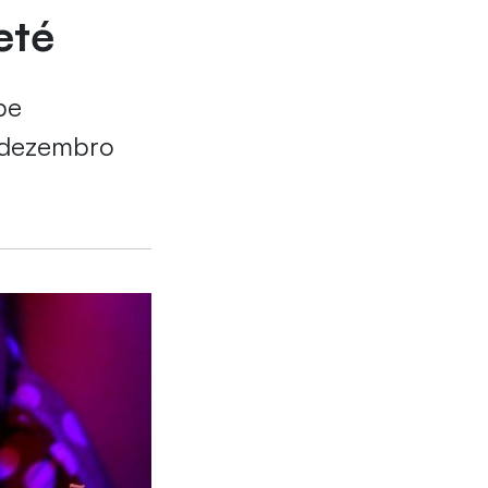
eté
pe
m dezembro