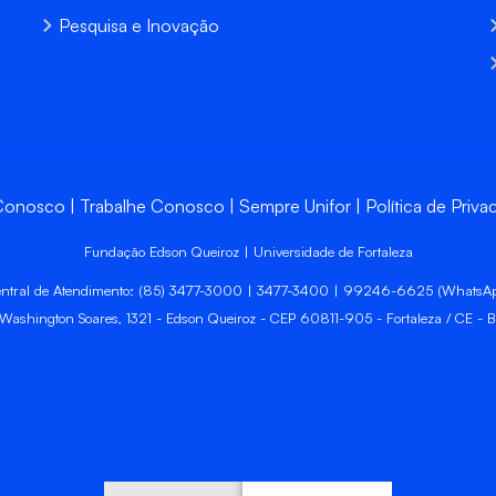
Pesquisa e Inovação
 Conosco
Trabalhe Conosco
Sempre Unifor
Política de Priva
Fundação Edson Queiroz | Universidade de Fortaleza
ntral de Atendimento: (85) 3477-3000 | 3477-3400 | 99246-6625 (WhatsA
 Washington Soares, 1321 - Edson Queiroz - CEP 60811-905 - Fortaleza / CE - Br