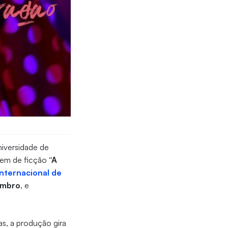
iversidade de
gem de ficção
“A
Internacional de
embro
, e
as, a produção gira