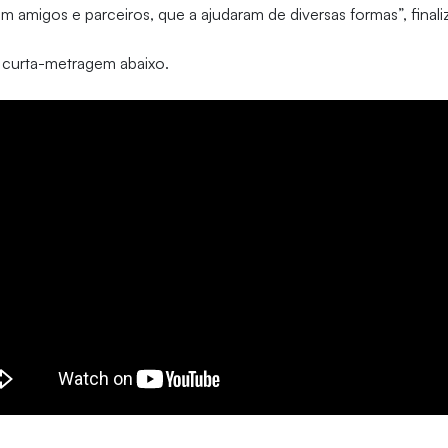
 amigos e parceiros, que a ajudaram de diversas formas”, finaliz
o curta-metragem abaixo.