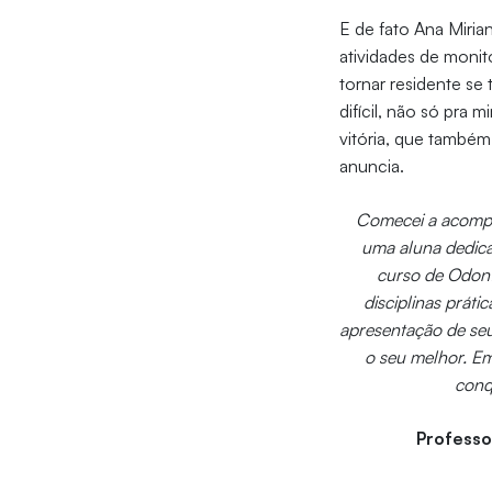
E de fato Ana Miria
atividades de monit
tornar residente se 
difícil, não só pra
vitória, que também
anuncia.
Comecei a acompan
uma aluna dedica
curso de Odont
disciplinas práti
apresentação de se
o seu melhor. Em
conq
Professo