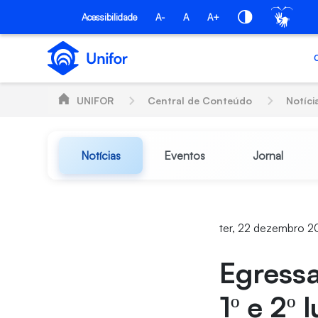
Pular para o Conteúdo principal
Acessibilidade
A-
A
A+
UNIFOR
Central de Conteúdo
Notíci
Notícias
Eventos
Jornal
ter, 22 dezembro 2
Egress
1º e 2º