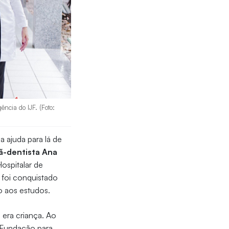
ncia do IJF. (Foto:
a ajuda para lá de
iã-dentista Ana
ospitalar de
 foi conquistado
ão aos estudos.
era criança. Ao
a Fundação para