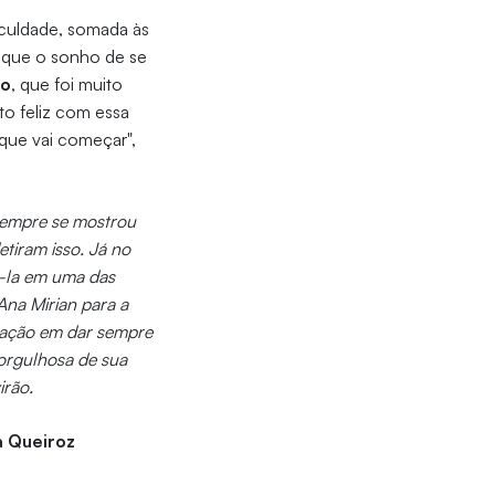
faculdade, somada às
ra que o sonho de se
no
, que foi muito
to feliz com essa
 que vai começar",
 Sempre se mostrou
tiram isso. Já no
ê-la em uma das
 Ana Mirian para a
nação em dar sempre
orgulhosa de sua
irão.
a Queiroz