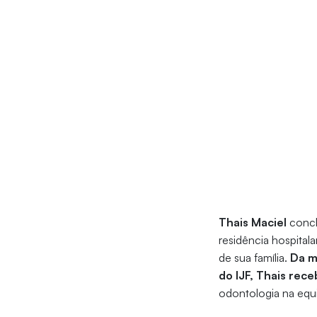
Thais Maciel
concl
residência hospital
de sua família.
Da m
do IJF, Thais rec
odontologia na equip