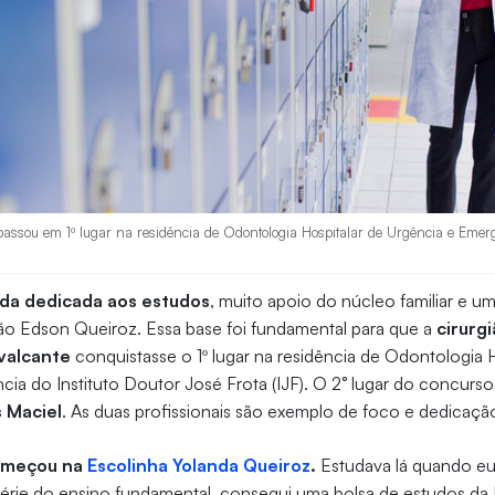
ssou em 1º lugar na residência de Odontologia Hospitalar de Urgência e Emergê
ida dedicada aos estudos
, muito apoio do núcleo familiar e um
ão Edson Queiroz. Essa base foi fundamental para que a
cirurg
avalcante
conquistasse o 1º lugar na residência de Odontologia H
ia do Instituto Doutor José Frota (IJF). O 2° lugar do concurso
 Maciel
. As duas profissionais são exemplo de foco e dedicaç
começou na
Escolinha Yolanda Queiroz
.
Estudava lá quando eu 
 série do ensino fundamental, consegui uma bolsa de estudos d