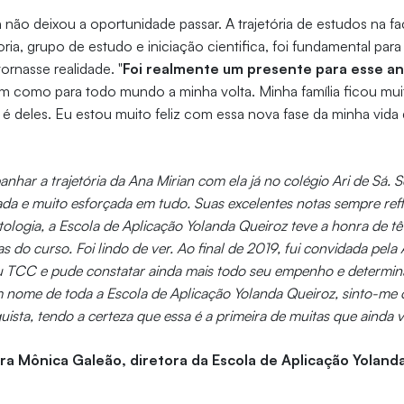
n não deixou a oportunidade passar. A trajetória de estudos na 
oria, grupo de estudo e iniciação cientifica, foi fundamental pa
tornasse realidade. "
Foi realmente um presente para esse a
 mim como para todo mundo a minha volta. Minha família ficou mui
 é deles. Eu estou muito feliz com essa nova fase da minha vida
har a trajetória da Ana Mirian com ela já no colégio Ari de Sá.
da e muito esforçada em tudo. Suas excelentes notas sempre refle
ologia, a Escola de Aplicação Yolanda Queiroz teve a honra de t
cas do curso. Foi lindo de ver. Ao final de 2019, fui convidada pela
u TCC e pude constatar ainda mais todo seu empenho e determi
 nome de toda a Escola de Aplicação Yolanda Queiroz, sinto-me 
uista, tendo a certeza que essa é a primeira de muitas que ainda v
ra Mônica Galeão, diretora da Escola de Aplicação Yoland