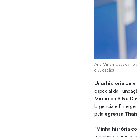
Ana Mirian Cavalcante pa
divulgação)
Uma história de v
especial da Fundaç
Mirian da Silva C
Urgência e Emergênc
pela
egressa Thais
“
Minha história 
terminar a primeira