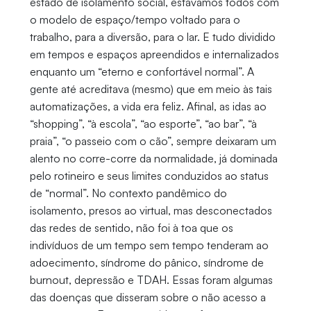
estado de isolamento social, estávamos todos com
o modelo de espaço/tempo voltado para o
trabalho, para a diversão, para o lar. E tudo dividido
em tempos e espaços apreendidos e internalizados
enquanto um “eterno e confortável normal”. A
gente até acreditava (mesmo) que em meio às tais
automatizações, a vida era feliz. Afinal, as idas ao
“shopping”, “à escola”, “ao esporte”, “ao bar”, “à
praia”, “o passeio com o cão”, sempre deixaram um
alento no corre-corre da normalidade, já dominada
pelo rotineiro e seus limites conduzidos ao status
de “normal”. No contexto pandêmico do
isolamento, presos ao virtual, mas desconectados
das redes de sentido, não foi à toa que os
indivíduos de um tempo sem tempo tenderam ao
adoecimento, síndrome do pânico, síndrome de
burnout, depressão e TDAH. Essas foram algumas
das doenças que disseram sobre o não acesso a