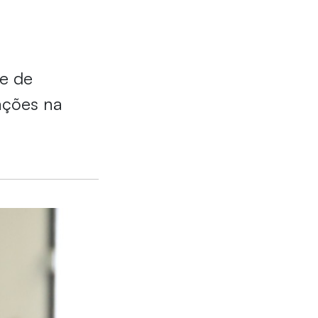
e de
ações na