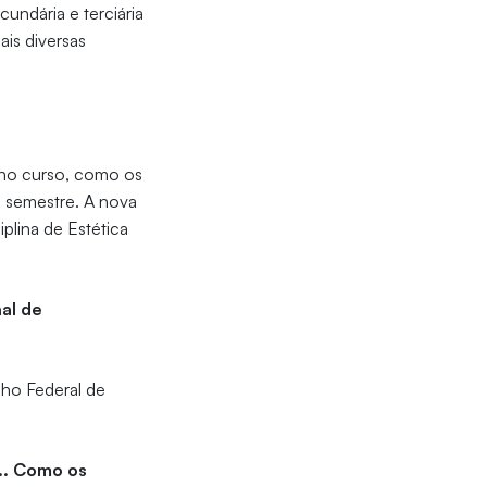
undária e terciária
ais diversas
 no curso, como os
o semestre. A nova
plina de Estética
nal de
ho Federal de
.. Como os