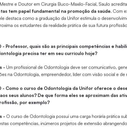
 Mestre e Doutor em Cirurgia Buco-Maxilo-Facial, Saulo acredit
stas tem papel fundamental na promoção da saúde
. Com e
 ele destaca como a graduação da Unifor estimula o desenvolvi
oxima os estudantes da realidade prática de sua futura profissão
0 - Professor, quais são as principais competências e habi
dontologia precisa ter em seu currículo hoje?
s -
Um profissional de Odontologia deve ser comunicativo, gener
es na Odontologia, empreendedor, líder com visão social e d
10 - Como o curso de Odontologia da Unifor oferece o de
 aos seus alunos? De que forma eles se aproximam das ati
profissão, por exemplo?
s -
O curso de Odontologia possui uma carga horária prática sub
stas competências, inúmeros projetos de extensão abrangendo 