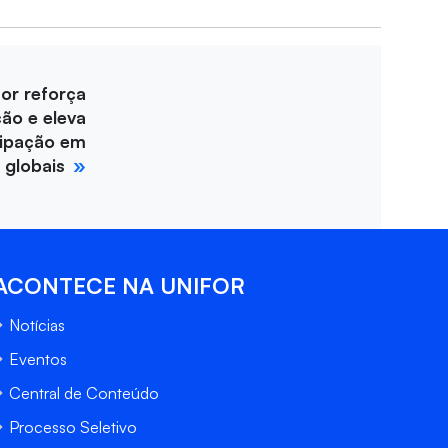
for reforça
ção e eleva
cipação em
 globais
ACONTECE NA UNIFOR
Notícias
Eventos
Central de Conteúdo
Processo Seletivo