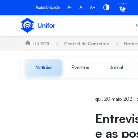
Pular para o Conteúdo principal
Acessibilidade
A-
A
A+
UNIFOR
Central de Conteúdo
Notíci
Notícias
Eventos
Jornal
qui, 20 maio 2021 1
Entrevi
e as po