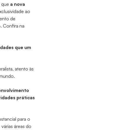
a que
a nova
xclusividade ao
mento de
. Confira na
lidades que um
alista, atento às
e mundo.
senvolvimento
vidades práticas
stancial para o
várias áreas do