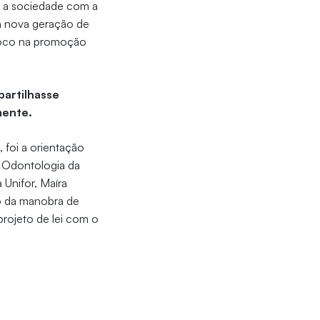
a a sociedade com a
 a nova geração de
 foco na promoção
mpartilhasse
mente.
 foi a orientação
m Odontologia da
Unifor, Maíra
o da manobra de
rojeto de lei com o