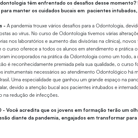
 Odontologia têm enfrentado os desafios desse momento?
 para manter os cuidados bucais em pacientes intubados,
s -
A pandemia trouxe vários desafios para a Odontologia, devi
ostas ao vírus. No curso de Odontologia tivemos várias alteraçõe
órias nos laboratórios e aumento das divisórias na clínica), novos
 o curso oferece a todos os alunos em atendimento e prática o
 foram incorporados na prática da Odontologia como um todo, a 
zação é reconhecidamente premiada pela sua qualidade, o curso 
s instrumentais necessários ao atendimento Odontológico há m
Brasil. Uma especialidade que ganhou um grande espaço na pand
lar, devido a atenção bucal aos pacientes intubados e interna
o na redução de infecções.
0 - Você acredita que os jovens em formação terão um olh
issão diante da pandemia, engajados em transformar para