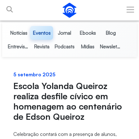
Pular para o Conteúdo principal
Notícias
Eventos
Jornal
Ebooks
Blog
Entrevistas
Revista
Podcasts
Mídias
Newsletter
5 setembro 2025
Escola Yolanda Queiroz
realiza desfile cívico em
homenagem ao centenário
de Edson Queiroz
Celebração contará com a presença de alunos,