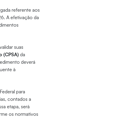
gada referente aos
6. A efetivação da
edimentos
alidar suas
o (CPSA)
da
cedimento deverá
quente à
Federal para
ias, contados a
ssa etapa, será
orme os normativos