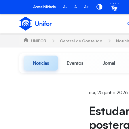
Pular para o Conteúdo principal
Acessibilidade
A-
A
A+
UNIFOR
Central de Conteúdo
Notíci
Notícias
Eventos
Jornal
qui, 25 junho 2026
Estudan
poster