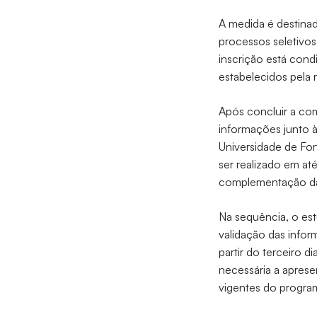
A medida é destina
processos seletivo
inscrição está con
estabelecidos pela 
Após concluir a com
informações junto 
Universidade de Fort
ser realizado em at
complementação da 
Na sequência, o es
validação das infor
partir do terceiro d
necessária a apres
vigentes do progra