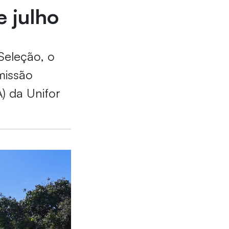
e julho
Seleção, o
missão
 da Unifor