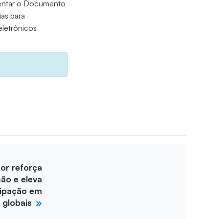
esentar o Documento
ias para
eletrônicos
for reforça
ção e eleva
cipação em
 globais