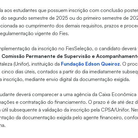
da aos estudantes que possuem inscrição com conclusão poster
s do segundo semestre de 2025 ou do primeiro semestre de 202
dicionada ao cumprimento dos demais requisitos, prazos e proc
regulamentação vigente do Fies.
plementação da inscrição no FiesSeleção, o candidato deverá v
à
Comissão Permanente de Supervisão e Acompanhament
aleza (Unifor), instituição da
Fundação Edson Queiroz
. O pro
é cinco dias úteis, contados a partir do dia imediatamente subse
inscrição, mediante envio digital da documentação exigida.
tudante deverá comparecer a uma agência da Caixa Econômica 
mações e contratação do financiamento. O prazo é de até dez d
ia útil subsequente à validação da inscrição pela CPSA/Unifor. Ne
entação da documentação exigida pelo agente financeiro, conf
ma.