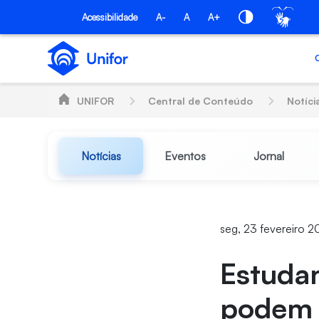
Pular para o Conteúdo principal
Acessibilidade
A-
A
A+
UNIFOR
Central de Conteúdo
Notíci
Notícias
Eventos
Jornal
seg, 23 fevereiro 2
Estudan
podem 