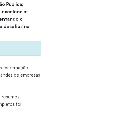
ão Pública;
 excelência;
ventando o
e desafios na
transformação
estandes de empresas
s resumos
mpletos foi