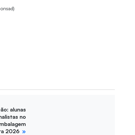
Consad)
ção: alunas
nalistas no
Embalagem
ira 2026