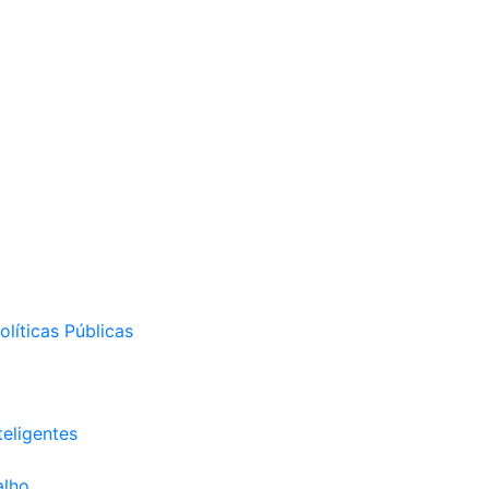
líticas Públicas
eligentes
alho