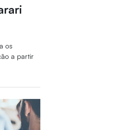
rari
ra os
ão a partir