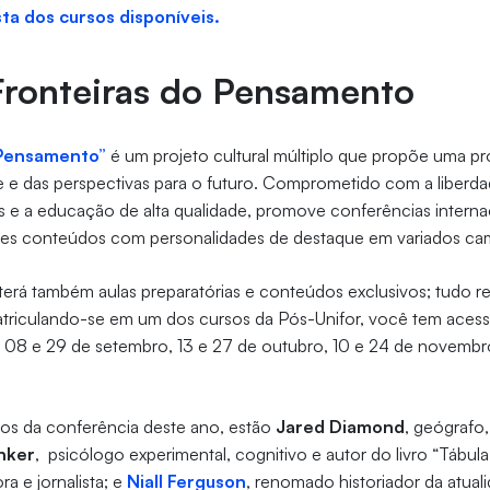
ista dos cursos disponíveis.
Fronteiras do Pensamento
 Pensamento”
é um projeto cultural múltiplo que propõe uma pr
e das perspectivas para o futuro. Comprometido com a liberda
as e a educação de alta qualidade, promove conferências interna
tes conteúdos com personalidades de destaque em variados ca
erá também aulas preparatórias e conteúdos exclusivos; tudo r
atriculando-se em um dos cursos da Pós-Unifor, você tem acesso
, 08 e 29 de setembro, 13 e 27 de outubro, 10 e 24 de novemb
os da conferência deste ano, estão
Jared Diamond
, geógrafo,
nker
, psicólogo experimental, cognitivo e autor do livro “Tábula
ora e jornalista; e
Niall Ferguson
, renomado historiador da atual