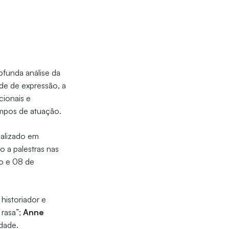
ofunda análise da
de de expressão, a
cionais e
mpos de atuação.
ealizado em
 a palestras nas
ro e 08 de
 historiador e
 rasa”;
Anne
idade.