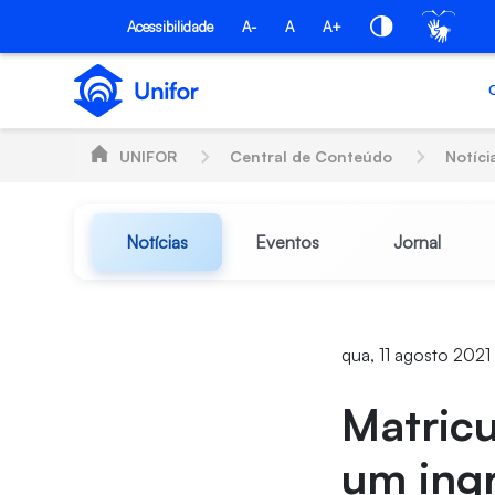
Pular para o Conteúdo principal
Acessibilidade
A-
A
A+
UNIFOR
Central de Conteúdo
Notíci
Notícias
Eventos
Jornal
qua, 11 agosto 2021
Matricu
um ingr