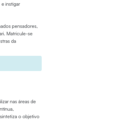
e instigar
mados pensadores,
ari. Matricule-se
stras da
izar nas áreas de
ntínua,
intetiza o objetivo