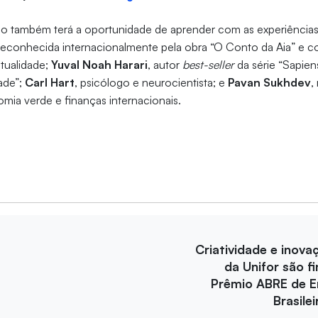
ico também terá a oportunidade de aprender com as experiência
a reconhecida internacionalmente pela obra “O Conto da Aia” e 
tualidade;
Yuval Noah Harari
, autor
best-seller
da série “Sapien
ade”;
Carl Hart
, psicólogo e neurocientista; e
Pavan Sukhdev
,
ia verde e finanças internacionais.
Criatividade e inova
da Unifor são fi
Prêmio ABRE de 
Brasile