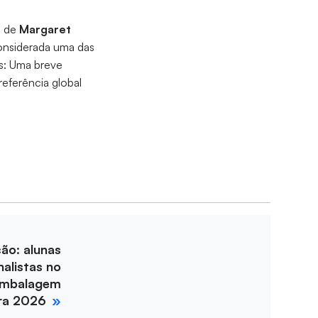
s de
Margaret
considerada uma das
s: Uma breve
 referência global
ção: alunas
nalistas no
Embalagem
ira 2026