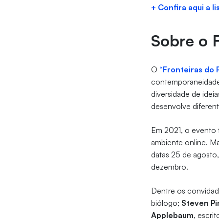
+ Confira aqui a l
Sobre o 
O
“Fronteiras do
contemporaneidade 
diversidade de idei
desenvolve diferen
Em 2021, o evento t
ambiente online. M
datas 25 de agosto
dezembro.
Dentre os convidad
biólogo;
Steven Pi
Applebaum
, escrit