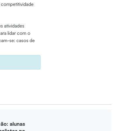
 competitividade
s atividades
ara lidar com o
acam-se: casos de
ção: alunas
nalistas no