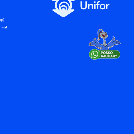
pp)
asil