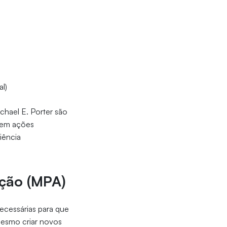
l)
chael E. Porter são
 em ações
iência
ação (MPA)
necessárias para que
mesmo criar novos