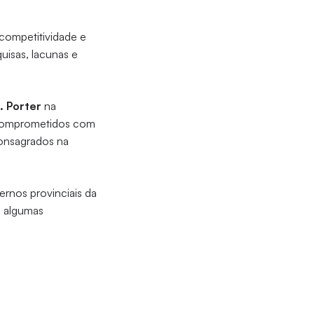
 competitividade e
quisas, lacunas e
. Porter
na
s comprometidos com
consagrados na
rnos provinciais da
 algumas