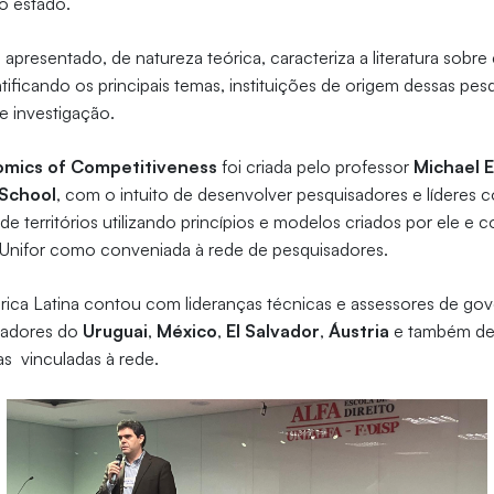
o estado.
apresentado, de natureza teórica, caracteriza a literatura sobre
tificando os principais temas, instituições de origem dessas pes
e investigação.
mics of Competitiveness
foi criada pelo professor
Michael E
 School
, com o intuito de desenvolver pesquisadores e lídere
e territórios utilizando princípios e modelos criados por ele e 
 a Unifor como conveniada à rede de pesquisadores.
ica Latina contou com lideranças técnicas e assessores de gove
sadores do
Uruguai
,
México
,
El Salvador
,
Áustria
e também de
iras vinculadas à rede.