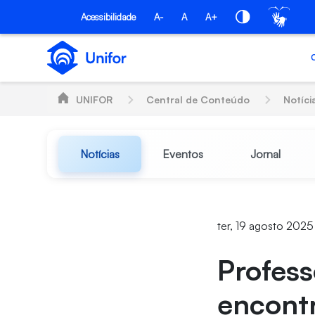
Pular para o Conteúdo principal
Acessibilidade
A-
A
A+
UNIFOR
Central de Conteúdo
Notíci
Notícias
Eventos
Jornal
ter, 19 agosto 202
Profess
encont