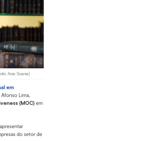
oto: Ares Soares)
nal em
, Afonso Lima,
iveness (MOC)
em
apresentar
mpresas do setor de