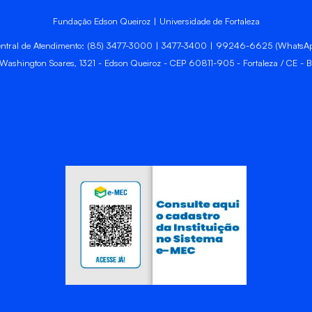
Fundação Edson Queiroz | Universidade de Fortaleza
ntral de Atendimento: (85) 3477-3000 | 3477-3400 | 99246-6625 (WhatsA
 Washington Soares, 1321 - Edson Queiroz - CEP 60811-905 - Fortaleza / CE - Br