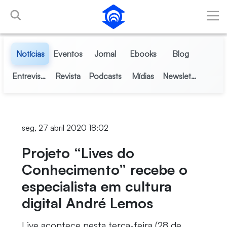
Pular para o Conteúdo principal
Notícias
Eventos
Jornal
Ebooks
Blog
Entrevistas
Revista
Podcasts
Mídias
Newsletter
seg, 27 abril 2020 18:02
Projeto “Lives do
Conhecimento” recebe o
especialista em cultura
digital André Lemos
Live acontece nesta terça-feira (28 de